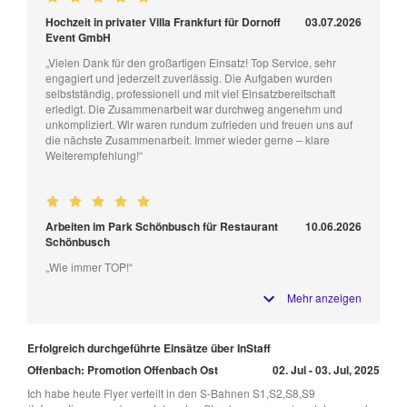
Hochzeit in privater Villa Frankfurt für Dornoff
03.07.2026
Event GmbH
„Vielen Dank für den großartigen Einsatz! Top Service, sehr
engagiert und jederzeit zuverlässig. Die Aufgaben wurden
selbstständig, professionell und mit viel Einsatzbereitschaft
erledigt. Die Zusammenarbeit war durchweg angenehm und
unkompliziert. Wir waren rundum zufrieden und freuen uns auf
die nächste Zusammenarbeit. Immer wieder gerne – klare
Weiterempfehlung!“
Arbeiten im Park Schönbusch für Restaurant
10.06.2026
Schönbusch
„Wie immer TOP!“
Mehr anzeigen
Erfolgreich durchgeführte Einsätze über InStaff
Offenbach: Promotion Offenbach Ost
02. Jul - 03. Jul, 2025
Ich habe heute Flyer verteilt in den S-Bahnen S1,S2,S8,S9