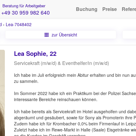
Beratung für Arbeitgeber
Buchung
Preise
Refer
+49 30 959 982 640
d
›
Lea-7048402
zur Übersicht
Lea Sophie, 22
Servicekraft (m/w/d) & Eventhelfer/in (m/w/d)
Ich habe im Juli erfolgreich mein Abitur erhalten und bin nun
zu sammeln.
Im Sommer 2022 habe ich ein Praktikum bei der Polizei Sachsen
interessante Bereiche reinschauen können.
Ich habe bereits als Servicekraft im Hotel ausgeholfen und dabe
abgeräumt und gesäubert, sowie für Sony als Promoterin ihre 
Zudem habe ich für Krombacher 0,0% beim Firmenlauf in Leipzig 
Zuletzt habe ich im Rewe-Markt in Halle (Saale) Eisgetränke wi
an die Kunden im Geschäft vergeben.