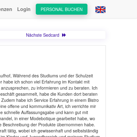
enzen
Login
PERSONAL BUCHEN
Nächste Sedcard
aufhof, Während des Studiums und der Schulzeit
er habe ich schon viel Erfahrung im Kontakt mit
anzusprechen, zu informieren und zu beraten. Ich
tgeschäft gesammelt, habe die Kunden dort beraten
 Zudem habe ich Service Erfahrung in einem Bistro
e offene und kommunikativ Art, ich verrichte mir
ne schnelle Auffassungsgabe und kann gut mit
andel, in einer Modebotique gearbeitet habe, wo
ie Beschreibung der Produkte übernommen habe.
aft tätig, wobei ich gewissenhaft und selbstständig
a. im Kinder-und Jugendbereich und meinem Studium