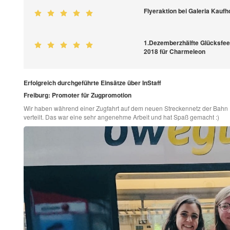
Flyeraktion bei Galeria Kaufh
1.Dezemberzhälfte Glücksfee
2018 für Charmeleon
Erfolgreich durchgeführte Einsätze über InStaff
Freiburg: Promoter für Zugpromotion
Wir haben während einer Zugfahrt auf dem neuen Streckennetz der Bahn 
verteilt. Das war eine sehr angenehme Arbeit und hat Spaß gemacht :)