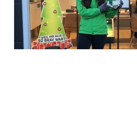
tellt und die Bilder persönlich hochgeladen. Die Profilangaben inklusiv
glichkeiten überprüft. Sollten Sie der Meinung sein, dass Ihre Urheberr