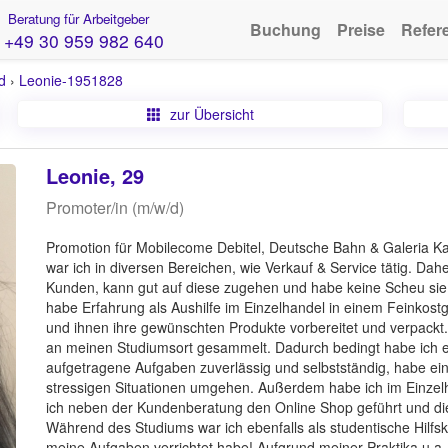
Beratung für Arbeitgeber
Buchung
Preise
Refer
+49 30 959 982 640
d
›
Leonie-1951828
zur Übersicht
Leonie, 29
Promoter/in (m/w/d)
Promotion für Mobilecome Debitel, Deutsche Bahn & Galeria K
war ich in diversen Bereichen, wie Verkauf & Service tätig. Dah
Kunden, kann gut auf diese zugehen und habe keine Scheu sie 
habe Erfahrung als Aushilfe im Einzelhandel in einem Feinkos
und ihnen ihre gewünschten Produkte vorbereitet und verpackt.
an meinen Studiumsort gesammelt. Dadurch bedingt habe ich ein
aufgetragene Aufgaben zuverlässig und selbstständig, habe ei
stressigen Situationen umgehen. Außerdem habe ich im Einzelh
ich neben der Kundenberatung den Online Shop geführt und d
Während des Studiums war ich ebenfalls als studentische Hilfskr
meine Aufgaben verrichtet habe! Aufgrund meiner Praktika u.