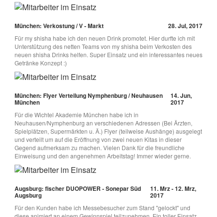
München: Verkostung / V - Markt
28. Jul, 2017
Für my shisha habe ich den neuen Drink promotet. Hier durfte ich mit
Unterstützung des netten Teams von my shisha beim Verkosten des
neuen shisha Drinks helfen. Super Einsatz und ein interessantes neues
Getränke Konzept :)
München: Flyer Verteilung Nymphenburg / Neuhausen
14. Jun,
München
2017
Für die Wichtel Akademie München habe ich in
Neuhausen/Nymphenburg an verschiedenen Adressen (Bei Ärzten,
Spielplätzen, Supermärkten u. Ä.) Flyer (teilweise Aushänge) ausgelegt
und verteilt um auf die Eröffnung von zwei neuen Kitas in dieser
Gegend aufmerksam zu machen. Vielen Dank für die freundliche
Einweisung und den angenehmen Arbeitstag! Immer wieder gerne.
Augsburg: fischer DUOPOWER - Sonepar Süd
11. Mrz - 12. Mrz,
Augsburg
2017
Für den Kunden habe ich Messebesucher zum Stand "gelockt" und
diese animiert an einem Gewinnspiel teilzunehmen. Ein toller Einsatz