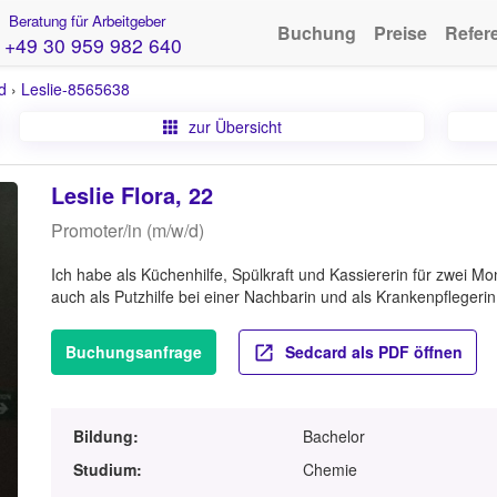
Beratung für Arbeitgeber
Buchung
Preise
Refer
+49 30 959 982 640
d
›
Leslie-8565638
zur Übersicht
Leslie Flora, 22
Promoter/in (m/w/d)
Ich habe als Küchenhilfe, Spülkraft und Kassiererin für zwei M
auch als Putzhilfe bei einer Nachbarin und als Krankenpflegerin
Buchungsanfrage
Sedcard als PDF öffnen
Bildung:
Bachelor
Studium:
Chemie