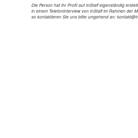
Die Person hat ihr Profil auf InStaff eigenständig ers
in einem Telefoninterview von InStaff im Rahmen der Mö
so kontaktieren Sie uns bitte umgehend an: kontakt@in
InStaff
Für 
Startseite
So funkt
Über InStaff
Buchun
Karriere
Rechtss
Impressum
Kosten 
Login
Kundenr
Messekalender
Hostess
Arbeitsverträge
Promoti
Bewerbungsunterlagen
Service