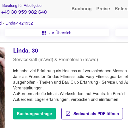
Beratung für Arbeitgeber
Buchung
Preise
Refer
+49 30 959 982 640
d
›
Linda-1424952
zur Übersicht
Linda, 30
Servicekraft (m/w/d) & Promoter/in (m/w/d)
ich habe viel Erfahrung als Hostess auf verschiedenen Messen 
Jahr als Promotor für das Fitnessstudio Easy Fitness gearbeitet
ausgeholfen - Theken und Bar/ Club Erfahrung - Service und Au
Veranstaltungen.
Außerdem arbeite ich als Werksstudent auf Events. Im Bereich
Außerdem: Lager erfahrungen, verpacken und einräumen
Buchungsanfrage
Sedcard als PDF öffnen