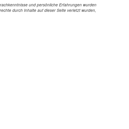
e Sprachkenntnisse und persönliche Erfahrungen wurden
echte durch Inhalte auf dieser Seite verletzt wurden,
Kontakt
InStaff & Jobs GmbH
Ritterstraße 24-27
10969 Berlin
+49 30 959 982 640
kontakt@instaff.jobs
Kontaktformular
Englische Webseite
Deutsche Webseite