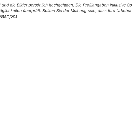
tellt und die Bilder persönlich hochgeladen. Die Profilangaben inklusiv
glichkeiten überprüft. Sollten Sie der Meinung sein, dass Ihre Urheberr
staff.jobs
Arbeitgeber
Für Personal
ioniert's
So funktioniert's
gsanfrage
Registrierung
icherheit durch AÜG
Anstellungsverhältnis
& Leistungen
Gehälter-Übersicht
eferenzen
Erfahrungsberichte
 Personal
Hostess Jobs
on Personal
Promotion Jobs
 Personal
Service / Kellner Jobs