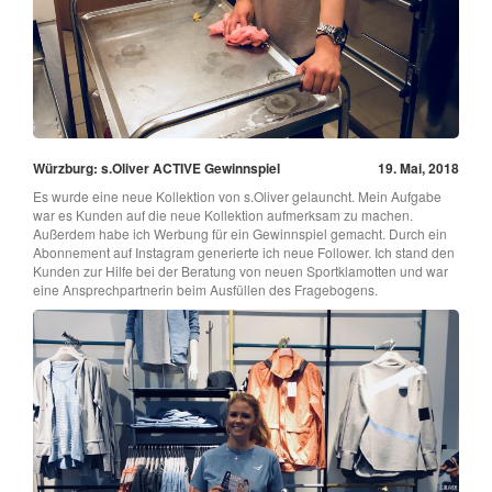
Würzburg: s.Oliver ACTIVE Gewinnspiel
19. Mai, 2018
Es wurde eine neue Kollektion von s.Oliver gelauncht. Mein Aufgabe
war es Kunden auf die neue Kollektion aufmerksam zu machen.
Außerdem habe ich Werbung für ein Gewinnspiel gemacht. Durch ein
Abonnement auf Instagram generierte ich neue Follower. Ich stand den
Kunden zur Hilfe bei der Beratung von neuen Sportklamotten und war
eine Ansprechpartnerin beim Ausfüllen des Fragebogens.