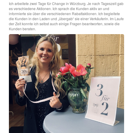
Ich arbeitete zwei Tage für Change in Würzburg. Je nach Tageszeit gab
es verschiedene Aktionen. Ich sprach die Kunden aktiv an und
informierte sie über die verschiedenen Rabattaktionen. Ich begleitete
die Kunden in den Laden und „übergab“ sie einer Verkäuferin. Im Laufe
der Zeit konnte ich selbst auch einige Fragen beantworten, sowie die
Kunden beraten.