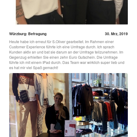
Würzburg: Befragung
30. Mrz, 2019
Heute habe ich erneut für S.Oliver gearbeitet. Im Rahmen einer
Customer Experience führte ich eine Umfrage durch. Ich sprach
Kunden aktiv an und bat sie darum an der Umfrage teilzunehmen. Im
Gegenzug erhielten Sie einen zehn Euro Gutschein. Die Umfrage
führte ich mit einem IPad durch. Das Team war wirklich super lieb und
es hat mir viel Spaß gemacht!