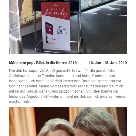
München: pep / Blick in die Sterne 2019
16. Jan - 19. Jan, 2019
Der Job hat super viel Spaß gemacht. Ich war für die persönliche
Assistenz. Ich habe Termine koordiniert und habe Kundenfragen
beantwortet. Ich habe im Vorfeld immer den Raum entsprechend vor-
und nachbereitet. Meine Vorgesetzte war sehr zufrieden und bat mich
mit Ihr auf Tour zu gehen. Aus zeittechnischen Gründen konnte ich
leider das Angebot nicht wahrnehmen! Ein Job den ich jederzeit wieder
machen würde!