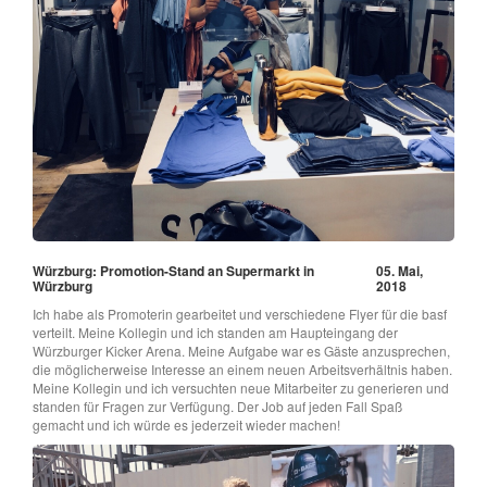
Würzburg: Promotion-Stand an Supermarkt in
05. Mai,
Würzburg
2018
Ich habe als Promoterin gearbeitet und verschiedene Flyer für die basf
verteilt. Meine Kollegin und ich standen am Haupteingang der
Würzburger Kicker Arena. Meine Aufgabe war es Gäste anzusprechen,
die möglicherweise Interesse an einem neuen Arbeitsverhältnis haben.
Meine Kollegin und ich versuchten neue Mitarbeiter zu generieren und
standen für Fragen zur Verfügung. Der Job auf jeden Fall Spaß
gemacht und ich würde es jederzeit wieder machen!