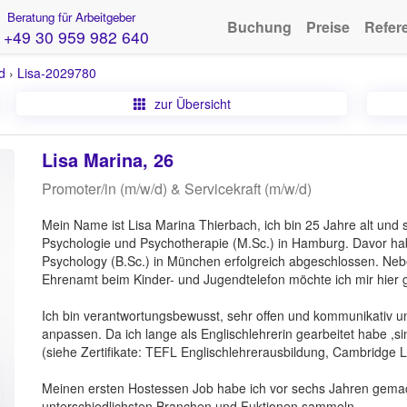
Beratung für Arbeitgeber
Buchung
Preise
Refer
+49 30 959 982 640
d
›
Lisa-2029780
zur Übersicht
Lisa Marina, 26
Promoter/in (m/w/d) & Servicekraft (m/w/d)
Mein Name ist Lisa Marina Thierbach, ich bin 25 Jahre alt und 
Psychologie und Psychotherapie (M.Sc.) in Hamburg. Davor ha
Psychology (B.Sc.) in München erfolgreich abgeschlossen. Neb
Ehrenamt beim Kinder- und Jugendtelefon möchte ich mir hier 
Ich bin verantwortungsbewusst, sehr offen und kommunikativ u
anpassen. Da ich lange als Englischlehrerin gearbeitet habe ,s
(siehe Zertifikate: TEFL Englischlehrerausbildung, Cambridge L
Meinen ersten Hostessen Job habe ich vor sechs Jahren gemacht
unterschiedlichsten Branchen und Fuktionen sammeln.