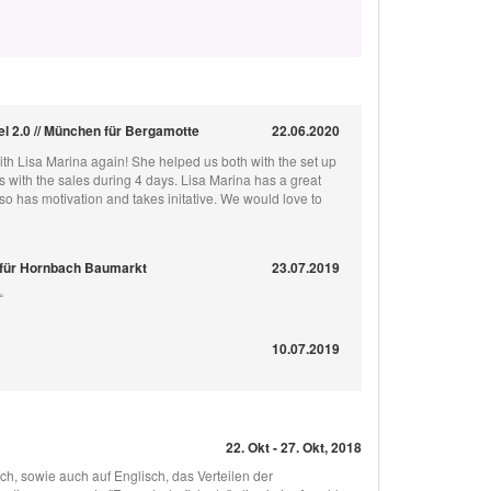
 2.0 // München für Bergamotte
22.06.2020
ith Lisa Marina again! She helped us both with the set up
s with the sales during 4 days. Lisa Marina has a great
lso has motivation and takes initative. We would love to
für Hornbach Baumarkt
23.07.2019
“
10.07.2019
22. Okt - 27. Okt, 2018
, sowie auch auf Englisch, das Verteilen der