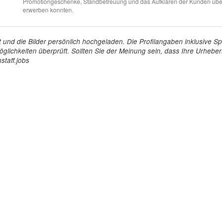
Promotiongeschenke, Standbetreuung und das Aufklären der Kunden über d
erwerben konnten.
tellt und die Bilder persönlich hochgeladen. Die Profilangaben inklusiv
glichkeiten überprüft. Sollten Sie der Meinung sein, dass Ihre Urheberr
staff.jobs