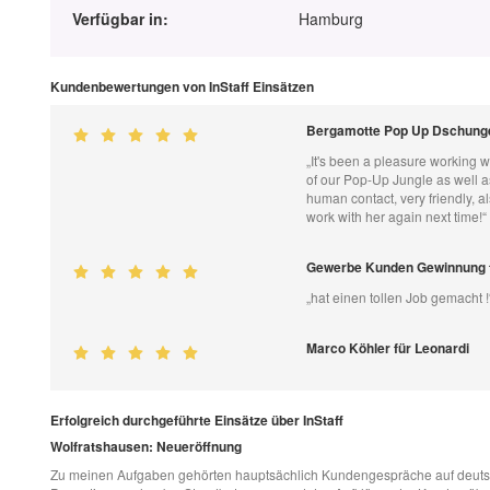
Verfügbar in:
Hamburg
Kundenbewertungen von InStaff Einsätzen
Bergamotte Pop Up Dschungel
„It's been a pleasure working w
of our Pop-Up Jungle as well a
human contact, very friendly, a
work with her again next time!“
Gewerbe Kunden Gewinnung 
„hat einen tollen Job gemacht !
Marco Köhler für Leonardi
Erfolgreich durchgeführte Einsätze über InStaff
Wolfratshausen: Neueröffnung
Zu meinen Aufgaben gehörten hauptsächlich Kundengespräche auf deutsch