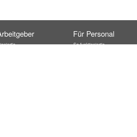
Arbeitgeber
Für Personal
ioniert's
So funktioniert's
gsanfrage
Registrierung
icherheit durch AÜG
Anstellungsverhältnis
& Leistungen
Gehälter-Übersicht
eferenzen
Erfahrungsberichte
 Personal
Hostess Jobs
on Personal
Promotion Jobs
 Personal
Service / Kellner Jobs
ersonal
Eventhelfer Jobs
andels Personal
Verkäufer / Kassierer Jobs
ersonal
Lagerhelfer / Kommissionierer J
rschung Personal
Marktforschung Jobs