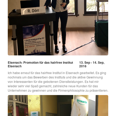
Eisenach: Promotion für das hairfree Institut
13. Sep - 14. Sep,
Eisenach
2016
Ich habe erneut für das hairfree Institut in Eisenach gearbeitet. Es ging
nochmals um das Bewerben des Instituts und die aktive Gewinnung
von Interessenten für die gebotenen Dienstleistungen. Es hat mir
wieder sehr viel Spaß gemacht, zahlreiche neue Kunden für das
Unternehmen zu gewinnen und die Firmenphilosophie zu präsentieren.