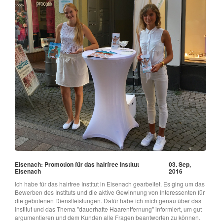
Eisenach: Promotion für das hairfree Institut
03. Sep,
Eisenach
2016
Ich habe für das hairfree Institut in Eisenach gearbeitet. Es ging um das
Bewerben des Instituts und die aktive Gewinnung von Interessenten für
die gebotenen Dienstleistungen. Dafür habe ich mich genau über das
Institut und das Thema "dauerhafte Haarentfernung" informiert, um gut
argumentieren und dem Kunden alle Fragen beantworten zu können.