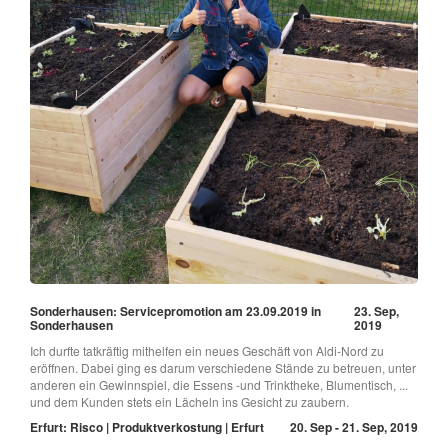
Sonderhausen: Servicepromotion am 23.09.2019 in
23. Sep,
Sonderhausen
2019
Ich durfte tatkräftig mithelfen ein neues Geschäft von Aldi-Nord zu
eröffnen. Dabei ging es darum verschiedene Stände zu betreuen, unter
anderen ein Gewinnspiel, die Essens -und Trinktheke, Blumentisch, ...
und dem Kunden stets ein Lächeln ins Gesicht zu zaubern.
Erfurt: Risco | Produktverkostung | Erfurt
20. Sep - 21. Sep, 2019