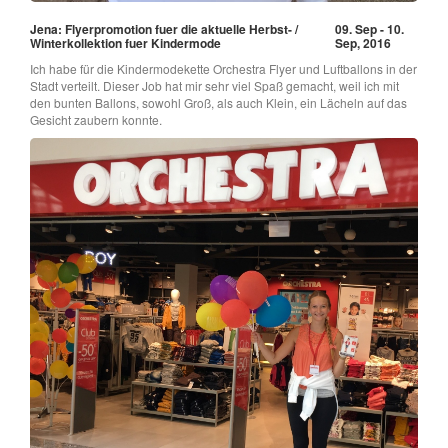
Jena: Flyerpromotion fuer die aktuelle Herbst- /
09. Sep - 10.
Winterkollektion fuer Kindermode
Sep, 2016
Ich habe für die Kindermodekette Orchestra Flyer und Luftballons in der
Stadt verteilt. Dieser Job hat mir sehr viel Spaß gemacht, weil ich mit
den bunten Ballons, sowohl Groß, als auch Klein, ein Lächeln auf das
Gesicht zaubern konnte.