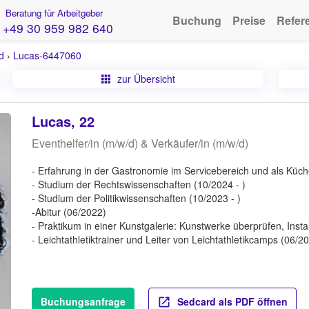
Beratung für Arbeitgeber
Buchung
Preise
Refer
+49 30 959 982 640
d
›
Lucas-6447060
zur Übersicht
Lucas, 22
Eventhelfer/in (m/w/d) & Verkäufer/in (m/w/d)
- Erfahrung in der Gastronomie im Servicebereich und als Küche
- Studium der Rechtswissenschaften (10/2024 - )
- Studium der Politikwissenschaften (10/2023 - )
-Abitur (06/2022)
- Praktikum in einer Kunstgalerie: Kunstwerke überprüfen, Inst
- Leichtathletiktrainer und Leiter von Leichtathletikcamps (06/
Buchungsanfrage
Sedcard als PDF öffnen