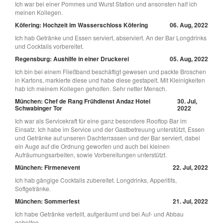
Ich war bei einer Pommes und Wurst Station und ansonsten half ich
meinen Kollegen.
Köfering: Hochzeit im Wasserschloss Köfering
06. Aug, 2022
Ich hab Getränke und Essen serviert, abserviert. An der Bar Longdrinks
und Cocktails vorbereitet.
Regensburg: Aushilfe in einer Druckerei
05. Aug, 2022
Ich bin bei einem Fließband beschäftigt gewesen und packte Broschen
in Kartons, markierte diese und habe diese gestapelt. Mit Kleinigkeiten
hab ich meinem Kollegen geholfen. Sehr netter Mensch.
München: Chef de Rang Frühdienst Andaz Hotel
30. Jul,
Schwabinger Tor
2022
Ich war als Servicekraft für eine ganz besondere Rooftop Bar im
Einsatz. Ich habe im Service und der Gastbetreuung unterstützt, Essen
und Getränke auf unseren Dachterrassen und der Bar serviert, dabei
ein Auge auf die Ordnung geworfen und auch bei kleinen
Aufräumungsarbeiten, sowie Vorbereitungen unterstützt.
München: Firmenevent
22. Jul, 2022
Ich hab gängige Cocktails zubereitet. Longdrinks, Apperitifs,
Softgetränke.
München: Sommerfest
21. Jul, 2022
Ich habe Getränke verteilt, aufgeräumt und bei Auf- und Abbau
geholfen.