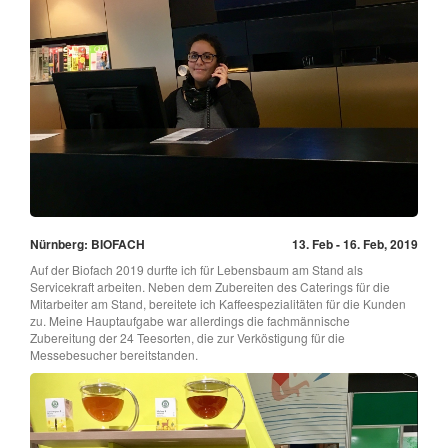
Nürnberg: BIOFACH
13. Feb - 16. Feb, 2019
Auf der Biofach 2019 durfte ich für Lebensbaum am Stand als
Servicekraft arbeiten. Neben dem Zubereiten des Caterings für die
Mitarbeiter am Stand, bereitete ich Kaffeespezialitäten für die Kunden
zu. Meine Hauptaufgabe war allerdings die fachmännische
Zubereitung der 24 Teesorten, die zur Verköstigung für die
Messebesucher bereitstanden.