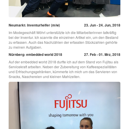
Neumarkt: Inventurhelfer (m/w)
23. Jun - 24. Jun, 2018
Im Modegeschäft Wöhrl unterstützte ich die Mitarbeiterinnen tatkräftig
bei der Inventur. Ich scannte die einzelnen Artikel ein, um den Bestand
zu erfassen. Auch das Nachzählen der erfassten Stückzahlen gehörte
zu meinen Aufgaben.
Nürnberg: embedded world 2018
27. Feb - 01. Mrz, 2018
Auf der embedded world 2018 durfte ich auf dem Stand von Fujitsu als
Servicekraft arbeiten. Neben der Zubereitung von Kaffeespezialitäten
und Erfrischungsgetränken, kümmerte ich mich um das Servieren von
Snacks, Naschereien und kleinen Mahlzeiten.