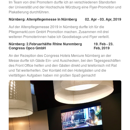
Im Team von drei Promotern durfte ich an verschiedenen Standorten
der Universität und der Hochschule Würzburg eine Flyer-Promotion und
Plakatierung durchführen.
Nürnberg: Altenpflegemesse in Nürnberg
02. Apr - 03. Apr, 2019
Auf der Altenpflegemesse 2019 in Nürnberg durfte ich für die
Pflegemarkt.com GmbH Promotion machen. Zusammen mit drei
weiteren Promoterinnen habe ich Goodiebags und Flyer verteilt.
Nürnberg: 2.Februarhälfte Rhine Nuremberg
19. Feb - 23.
Congress Opco GmbH
Feb, 2019
An der Rezeption des Congress Hotels Mercure Nürnberg an der
Messe durfte ich Gäste Ein- und Auschecken, bei den Tagesgeschäften
des Front Office helfen und den Gästen direkt und telefonisch mit Rat
und Tat weiterhelfen. Der Kontakt mit den Hotelgästen und die
vielfältigen Aufgaben haben mir großen Spaß gemacht!