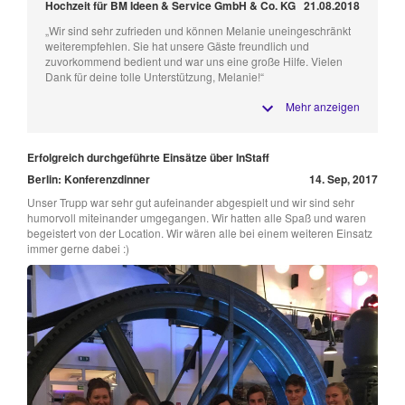
Hochzeit für BM Ideen & Service GmbH & Co. KG
21.08.2018
„Wir sind sehr zufrieden und können Melanie uneingeschränkt
weiterempfehlen. Sie hat unsere Gäste freundlich und
zuvorkommend bedient und war uns eine große Hilfe. Vielen
Dank für deine tolle Unterstützung, Melanie!“
Mehr anzeigen
Erfolgreich durchgeführte Einsätze über InStaff
Berlin: Konferenzdinner
14. Sep, 2017
Unser Trupp war sehr gut aufeinander abgespielt und wir sind sehr
humorvoll miteinander umgegangen. Wir hatten alle Spaß und waren
begeistert von der Location. Wir wären alle bei einem weiteren Einsatz
immer gerne dabei :)