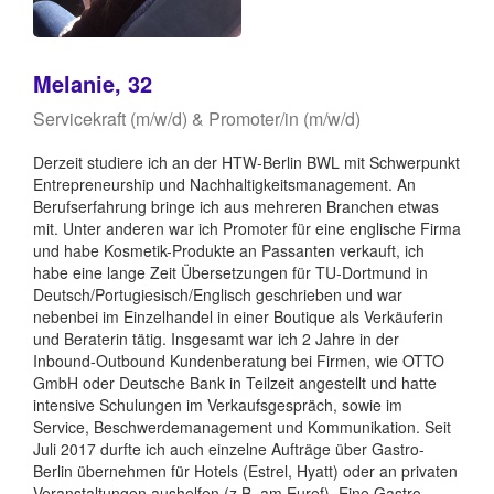
Melanie, 32
Servicekraft (m/w/d) & Promoter/in (m/w/d)
Derzeit studiere ich an der HTW-Berlin BWL mit Schwerpunkt
Entrepreneurship und Nachhaltigkeitsmanagement. An
Berufserfahrung bringe ich aus mehreren Branchen etwas
mit. Unter anderen war ich Promoter für eine englische Firma
und habe Kosmetik-Produkte an Passanten verkauft, ich
habe eine lange Zeit Übersetzungen für TU-Dortmund in
Deutsch/Portugiesisch/Englisch geschrieben und war
nebenbei im Einzelhandel in einer Boutique als Verkäuferin
und Beraterin tätig. Insgesamt war ich 2 Jahre in der
Inbound-Outbound Kundenberatung bei Firmen, wie OTTO
GmbH oder Deutsche Bank in Teilzeit angestellt und hatte
intensive Schulungen im Verkaufsgespräch, sowie im
Service, Beschwerdemanagement und Kommunikation. Seit
Juli 2017 durfte ich auch einzelne Aufträge über Gastro-
Berlin übernehmen für Hotels (Estrel, Hyatt) oder an privaten
Veranstaltungen aushelfen (z.B. am Euref). Eine Gastro-