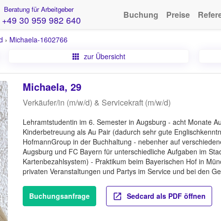
Beratung für Arbeitgeber
Buchung
Preise
Refer
+49 30 959 982 640
d
›
Michaela-1602766
zur Übersicht
Michaela, 29
Verkäufer/in (m/w/d) & Servicekraft (m/w/d)
Lehramtstudentin im 6. Semester in Augsburg - acht Monate Aus
Kinderbetreuung als Au Pair (dadurch sehr gute Englischkenntni
HofmannGroup in der Buchhaltung - nebenher auf verschieden
Augsburg und FC Bayern für unterschiedliche Aufgaben im Stad
Kartenbezahlsystem) - Praktikum beim Bayerischen Hof in Münch
privaten Veranstaltungen und Partys im Service und bei den G
Buchungsanfrage
Sedcard als PDF öffnen