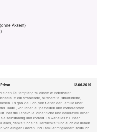
 (ohne Akzent)
2)
 Privat
12.06.2019
l die den Taufempfang zu einem wunderbaren
aela ist ein strahlende, hilfsbereite, strukturierte,
wesen. Es gab viel Lob, von Seiten der Familie über
der Taufe , von ihnen aufgestellten und vorbereiteten
t über die liebevolle, ordentliche und dekorative Arbeit.
ie selbständig und korrekt. Es war alles zu unser
ür alles, danke für deine Herzlichkeit und auch die lieben
ch von einigen Gästen und Familienmitgliedern sollte ich