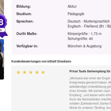
Bildung:
Abitur
Studium:
Pädagogik
8
Sprachen:
Deutsch - Muttersprachlich
Englisch - Fließend (B1 / B
Outfit Maße:
Körpergröße : 1,73 m
Schuhgröße: 40
Verfügbar in:
München & Augsburg
Kundenbewertungen von InStaff Einsätzen
Privat Taufe Stehempfang für
„Michaela war einer der Enge
Ereignisses gemacht haben. Mich
selbständige Unterstützung ge
ihren Einsatz. Wir kamen nach 
Empfang , und waren sehr erfreu
Auch die Nacharbeiten machte s
vollsten Zufriedenheit. Danke f
Worte für unseren Täufling. Au