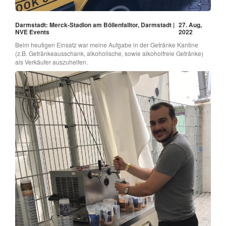
Darmstadt: Merck-Stadion am Böllenfalltor, Darmstadt |
27. Aug,
NVE Events
2022
Beim heutigen Einsatz war meine Aufgabe in der Getränke Kantine
(z.B. Getränkeausschank, alkoholische, sowie alkoholfreie Getränke)
als Verkäufer auszuhelfen.