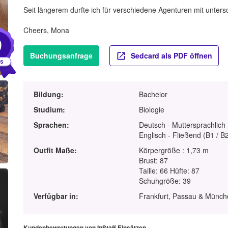
Seit längerem durfte ich für verschiedene Agenturen mit unter
Cheers, Mona
9
Buchungsanfrage
Sedcard als PDF öffnen
Bildung:
Bachelor
Studium:
Biologie
Sprachen:
Deutsch - Muttersprachlich
Englisch - Fließend (B1 / B
Outfit Maße:
Körpergröße : 1,73 m
Brust: 87
Taille: 66 Hüfte: 87
Schuhgröße: 39
Verfügbar in:
Frankfurt, Passau & Münc
Kundenbewertungen von InStaff Einsätzen