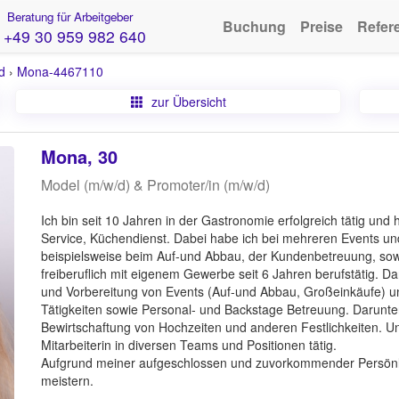
Beratung für Arbeitgeber
Buchung
Preise
Refer
+49 30 959 982 640
d
›
Mona-4467110
zur Übersicht
Mona, 30
Model (m/w/d) & Promoter/in (m/w/d)
Ich bin seit 10 Jahren in der Gastronomie erfolgreich tätig un
Service, Küchendienst. Dabei habe ich bei mehreren Events u
beispielsweise beim Auf-und Abbau, der Kundenbetreuung, sowie
freiberuflich mit eigenem Gewerbe seit 6 Jahren berufstätig. D
und Vorbereitung von Events (Auf-und Abbau, Großeinkäufe) u
Tätigkeiten sowie Personal- und Backstage Betreuung. Darunter
Bewirtschaftung von Hochzeiten und anderen Festlichkeiten. Unt
Mitarbeiterin in diversen Teams und Positionen tätig.
Aufgrund meiner aufgeschlossen und zuvorkommender Persönli
meistern.