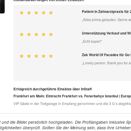
Patient in Zahnarztpraxis f
„Alles prima gelaufen. Gerne w
Unterstützung Verkauf und Wa
„Echt super!“
Zak World Of Facades für Go 
„Lovely person, thank you for a
Erfolgreich durchgeführte Einsätze über InStaff
Frankfurt am Main: Eintracht Frankfurt vs. Fenerbahçe Istanbul | Euro
VIP Gäste in der Tiefgarage in Empfang genommen und die 3 G´s abgefra
tellt und die Bilder persönlich hochgeladen. Die Profilangaben inklusiv
glichkeiten überprüft. Sollten Sie der Meinung sein, dass Ihre Urheberr