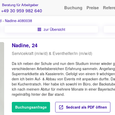
Beratung für Arbeitgeber
Buchung
Preise
Refer
+49 30 959 982 640
d
›
Nadine-4080038
zur Übersicht
Nadine, 24
Servicekraft (m/w/d) & Eventhelfer/in (m/w/d)
Da ich neben der Schule und nun dem Studium immer wieder gejo
verschiedenen Arbeitsbereichen Erfahrung sammeln. Angefange
Supermarktkette als Kassiererin. Gefolgt von einem 9 wöchige
dem ich beim Auf- & Abbau von Events mit anpacken durfte. Da
bei Kuchentratsch. Hier habe ich sowohl im Büro, der Backstube
ich nach meinem Abitur für mehrere Monate in einer Bayerischen
regelmäßig hinter der Bar stand.
Buchungsanfrage
Sedcard als PDF öffnen