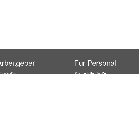
Arbeitgeber
Für Personal
ioniert's
So funktioniert's
gsanfrage
Registrierung
icherheit durch AÜG
Anstellungsverhältnis
& Leistungen
Gehälter-Übersicht
eferenzen
Erfahrungsberichte
 Personal
Hostess Jobs
on Personal
Promotion Jobs
 Personal
Service / Kellner Jobs
ersonal
Eventhelfer Jobs