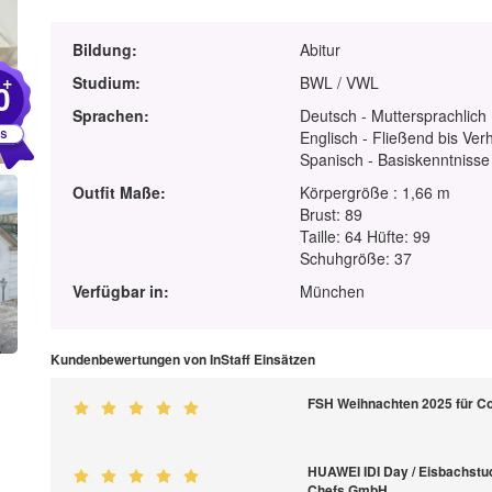
Bildung:
Abitur
+
Studium:
BWL / VWL
0
Sprachen:
Deutsch - Muttersprachlich
Englisch - Fließend bis Ver
Spanisch - Basiskenntnisse
Outfit Maße:
Körpergröße : 1,66 m
Brust: 89
Taille: 64 Hüfte: 99
Schuhgröße: 37
Verfügbar in:
München
Kundenbewertungen von InStaff Einsätzen
FSH Weihnachten 2025 für C
HUAWEI IDI Day / Eisbachstud
Chefs GmbH