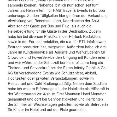
sammeln können. Nebenbei bin ich nun schon seit fünf
Jahren als Reiseleiterin für RMB Travel & Events in Europa
unterwegs. Zu den Tätigkeiten hier gehören der Verkauf und
Abwicklung von Reiseleistungen, Koordination der An-&
Abreisen der Gäste per Bus und Flug, als auch die
Reisebegleitung für die Gäste in der Destination. Zudem
habe ich bei diversen Praktika in der Hörfunk Redaktion,
sowie in der Fernsehredaktion, die u.a. für RTL infoNetwork
Beiträge produziert hat, mitgewirkt. Außerdem habe ich drei
Jahre im Kundenservice als Aushilfe und Werkstudentin für
Crowdfox und PowerService den Umgang mit Kunden erlernt
und war während der Schulzeit bereits drei Jahre lang als
Theken- und Servicekraft bei der Firma Infinity GmbH & Co.
KG für verschiedene Events wie Schützenfest, Abiball,
Hochzeiten oder privaten Veranstaltungen, sowie im
Restaurant und Café Breitengrad tätig. Neben dem Studium
habe ich weitere Erfahrungen in der Hotellerie als Hilfskraft in
der Wintersaison 2014/15 im First Mountain Hotel Montafon
gesammelt und dort bei Servicetätigkeiten und Herrichten
der Zimmer an Wechseltagen geholfen, sowie als Betreuerin
für Kinder im Hotel und auf der Piste gearbeitet.