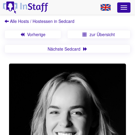
Alle Hosts / Hostessen in Sedcard
Vorherige
zur Übersicht
Nächste Sedcard