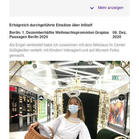
Mehr anzeigen
Erfolgreich durchgeführte Einsätze über InStaff
Berlin: 1. Dezemberhälfte Weihnachtspromotion Gropius
06. Dez,
Passagen Berlin 2020
2020
Als Engel verkleidet habe ich zusammen mit dem Nikolaus im Center
Süßigkeiten verteilt, mit Kindern interagiert und auf Wunsch Fotos
gemacht.