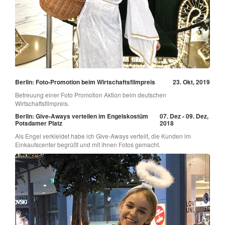
Berlin: Foto-Promotion beim Wirtschaftsfilmpreis
23. Okt, 2019
Betreuung einer Foto Promotion Aktion beim deutschen
Wirtschaftsfilmpreis.
Berlin: Give-Aways verteilen im Engelskostüm
07. Dez - 09. Dez,
Potsdamer Platz
2018
Als Engel verkleidet habe ich Give-Aways verteilt, die Kunden im
Einkaufscenter begrüßt und mit ihnen Fotos gemacht.