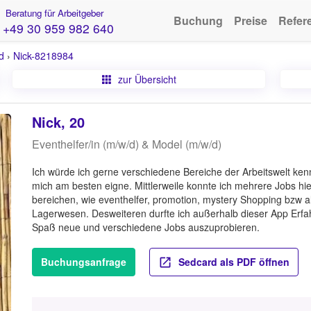
Beratung für Arbeitgeber
Buchung
Preise
Refer
+49 30 959 982 640
d
›
Nick-8218984
zur Übersicht
Nick, 20
Eventhelfer/in (m/w/d) & Model (m/w/d)
Ich würde ich gerne verschiedene Bereiche der Arbeitswelt ken
mich am besten eigne. Mittlerweile konnte ich mehrere Jobs hie
bereichen, wie eventhelfer, promotion, mystery Shopping bzw a
Lagerwesen. Desweiteren durfte ich außerhalb dieser App Erf
Spaß neue und verschiedene Jobs auszuprobieren.
Buchungsanfrage
Sedcard als PDF öffnen