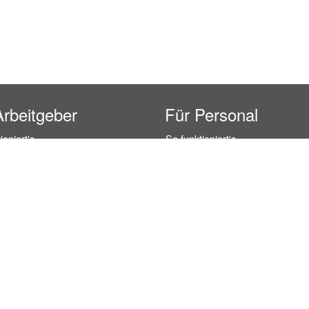
Arbeitgeber
Für Personal
ioniert's
So funktioniert's
gsanfrage
Registrierung
icherheit durch AÜG
Anstellungsverhältnis
& Leistungen
Gehälter-Übersicht
eferenzen
Erfahrungsberichte
 Personal
Hostess Jobs
on Personal
Promotion Jobs
 Personal
Service / Kellner Jobs
ersonal
Eventhelfer Jobs
andels Personal
Verkäufer / Kassierer Jobs