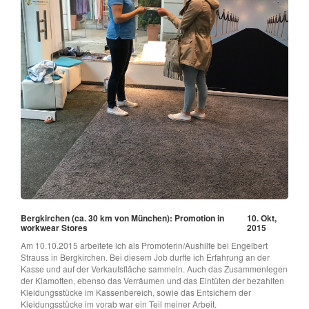
Bergkirchen (ca. 30 km von München): Promotion in
10. Okt,
workwear Stores
2015
Am 10.10.2015 arbeitete ich als Promoterin/Aushilfe bei Engelbert
Strauss in Bergkirchen. Bei diesem Job durfte ich Erfahrung an der
Kasse und auf der Verkaufsfläche sammeln. Auch das Zusammenlegen
der Klamotten, ebenso das Verräumen und das Eintüten der bezahlten
Kleidungsstücke im Kassenbereich, sowie das Entsichern der
Kleidungsstücke im vorab war ein Teil meiner Arbeit.