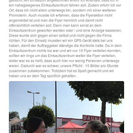
ein nahegelegenes Einkaufszentrum fahren soll. Zudem erfuhr ich vor
Ort, dass ich nicht allein unterwegs bin, sondern mir einer weiteren
Promoterin. Auch musste ich erfahren, dass die Flyeraktion nicht
angemeldet ist und man die Flyer heimlich und damit nicht
offensichtlich verteilen soll. Denn man kann sonst an dem
Einkaufszentrum geworfen werden oder / und eine Anzeige kassieren.
Diese wurde sich gegen einen selbst und nicht gegen die Firma
richten. Für den Einsatz mussten wir ein GPS-Gerät stets bei uns
haben, damit der Auftraggeber ständige die Kontrolle hatte. Da in dem
Einkaufszentrum nichts los war und wir nur 10 Flyer verteilen konnten,
sollten wir rings um das Einkaufszentrum weiter die Flyer verteilen,
leider war es so heiß, dass auch hier nur wenig Personen unterwegs
waren. Dadurch war es schwer, unsere Pflicht - 10 Bilder pro Stunde
zusammen zubekommen. Trotzdem hat es Spaß gemacht und wir
haben uns an dem Tag sportlich gehalten.