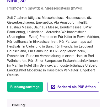
Nina, 30
Promoter/in (m/w/d) & Messehost/ess (m/w/d)
Seit 7 Jahren tätig als: Messehostess: Hausmessen, div.
Gewerbeschauen, Energetica, Afa Augsburg, Interlift,
Hausbau Messe, Bauhaus Messe, Berufsmessse, BMW
Familientag, Lekkerland, Mercedes Weihnachtsfeier
(Sharingbox - Event) Promoterin: Für Käfer in Rewe Märkten,
Für Lufthansa in Einkaufszentren, Für Partyschnaps auf
Festivals, in Clubs und in Bars, Für Hyundai im Legoland
Deutschland, Für Samsung in O2 Shop Mindelheim,
Eventhelfer: Für eine Veranstaltung in einem Hotel in Bad
Wöhrishofen, Für Ulmer Symposium Krakenhausinfektionen
im Maritim Hotel Ulm Servicekraft: Klosterbräuhaus Ursberg,
Landgasthof Moosburg in Haselbach Verkäufer: Engelbert
Strauss
Buchungsanfrage
Sedcard als PDF öffnen
Bildung: