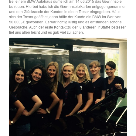
Bei einem BMW Autohaus durfte ich am 14.06.2015 das Gewinnspiel
betreuen. Hierbei habe ich die Gewinnspielkarten entgegengenommen
und den Glückscode der Kunden in einen Tresor eingegeben. Hätte
sich der Tresor geöffnet, dann hätte der Kunde ein BMW im Wert von
50.000,-€ gewonnen. Es war richtig lustig und es entstanden schöne
Gespräche. Auch der erste Kontakt zu den 8 anderen InStaff-Hostessen
fiel uns allen leicht und es gab viel zu lachen.