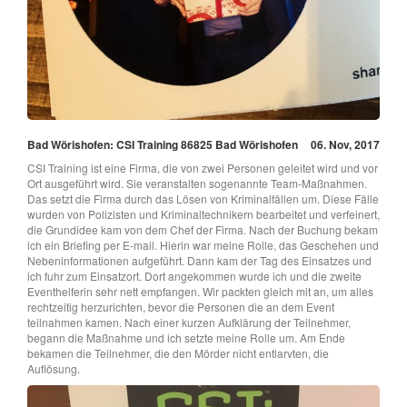
Bad Wörishofen: CSI Training 86825 Bad Wörishofen
06. Nov, 2017
CSI Training ist eine Firma, die von zwei Personen geleitet wird und vor
Ort ausgeführt wird. Sie veranstalten sogenannte Team-Maßnahmen.
Das setzt die Firma durch das Lösen von Kriminalfällen um. Diese Fälle
wurden von Polizisten und Kriminaltechnikern bearbeitet und verfeinert,
die Grundidee kam von dem Chef der Firma. Nach der Buchung bekam
ich ein Briefing per E-mail. Hierin war meine Rolle, das Geschehen und
Nebeninformationen aufgeführt. Dann kam der Tag des Einsatzes und
ich fuhr zum Einsatzort. Dort angekommen wurde ich und die zweite
Eventhelferin sehr nett empfangen. Wir packten gleich mit an, um alles
rechtzeitig herzurichten, bevor die Personen die an dem Event
teilnahmen kamen. Nach einer kurzen Aufklärung der Teilnehmer,
begann die Maßnahme und ich setzte meine Rolle um. Am Ende
bekamen die Teilnehmer, die den Mörder nicht entlarvten, die
Auflösung.