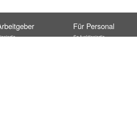
Arbeitgeber
Für Personal
ioniert's
So funktioniert's
gsanfrage
Registrierung
icherheit durch AÜG
Anstellungsverhältnis
& Leistungen
Gehälter-Übersicht
eferenzen
Erfahrungsberichte
 Personal
Hostess Jobs
on Personal
Promotion Jobs
 Personal
Service / Kellner Jobs
ersonal
Eventhelfer Jobs
andels Personal
Verkäufer / Kassierer Jobs
ersonal
Lagerhelfer / Kommissionierer J
rschung Personal
Marktforschung Jobs
s- und Büropersonal
Büro Jobs