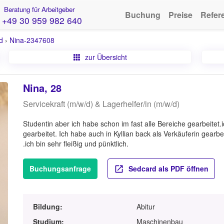
Beratung für Arbeitgeber
Buchung
Preise
Refer
+49 30 959 982 640
d
›
Nina-2347608
zur Übersicht
Nina, 28
Servicekraft (m/w/d) & Lagerhelfer/in (m/w/d)
Studentin aber ich habe schon im fast alle Bereiche gearbeitet.
gearbeitet. Ich habe auch in Kyllian back als Verkäuferin gearbei
.ich bin sehr fleißig und pünktlich.
Buchungsanfrage
Sedcard als PDF öffnen
Bildung:
Abitur
Studium:
Maschinenbau