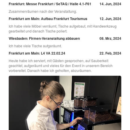
Frankfurt: Messe Frankfurt / SeTAQ / Halle 4.1-F61
14. Jun, 2024
Zusammenräumen nach der Veranstaltung.
Frankfurt am Main: Aufbau Frankfurt Tourismus
12. Jun, 2024
Ich habe viele Möbel verräumt, Tische aufgebaut, mit Handwerkzeug
gearbeitet und danach Tische poliert.
Wiesbaden: Firmen-Veranstaltung abbauen
08. Mrz, 2024
Ich habe viele Tische aufgeräumt.
Frankfurt am Main: L4 VA 22.02.24
22. Feb, 2024
Heute habe ich serviert, mit Gästen gesprochen, auf Sauberkeit
geachtet, aufgeräumt und vieles für den Event in unserem Bereich
vorbereitet. Danach habe ich geholfen, abzuräumen.