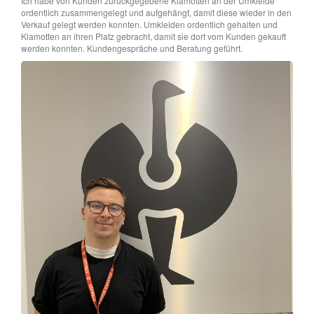
Ich habe von Kunden zurückgegebene Klamotten an der Umkleide
ordentlich zusammengelegt und aufgehängt, damit diese wieder in den
Verkauf gelegt werden konnten. Umkleiden ordentlich gehalten und
Klamotten an ihren Platz gebracht, damit sie dort vom Kunden gekauft
werden konnten. Kundengespräche und Beratung geführt.