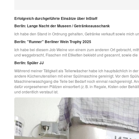
Erfolgreich durchgeführte Einsätze über InStaff
Berlin: Lange Nacht der Museen / Getränkeausschank
Ich habe den Stand in Ordnung gehalten, Getränke verkauft sowie mich
Berlin: "Runner" Berliner Wein Trophy 2025
Ich habe bei diesem Job Weine von einem zum anderen Ort gebracht, mith
und weggebracht, Flaschen mit Etiketten beklebt und gescannt, sowie die
Berlin: Spüler JJ
Während meiner Tätigkeit als Tellerwäscher habe ich hauptsächlich in der
andere Küchenutensilien mit einer Spülmaschine gereinigt. Vor dem Spül
Maschinenwaschgang die Teile bei Bedarf noch einmal nachgereinigt. Ansc
dafür vorgesehenen Plätzen einsortiert (z. B. in Regale, Kisten oder Behäl
und ordentlich verstaut ist.