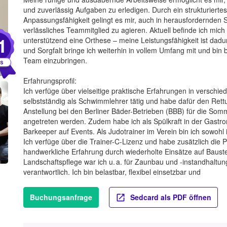
und zuverlässig Aufgaben zu erledigen. Durch ein strukturier
Anpassungsfähigkeit gelingt es mir, auch in herausfordernden S
verlässliches Teammitglied zu agieren. Aktuell befinde ich mic
1
unterstützend eine Orthese – meine Leistungsfähigkeit ist dad
und Sorgfalt bringe ich weiterhin in vollem Umfang mit und bin 
Team einzubringen.
Erfahrungsprofil:
Ich verfüge über vielseitige praktische Erfahrungen in verschi
selbstständig als Schwimmlehrer tätig und habe dafür den Ret
Anstellung bei den Berliner Bäder-Betrieben (BBB) für die Som
angetreten werden. Zudem habe ich als Spülkraft in der Gastron
Barkeeper auf Events. Als Judotrainer im Verein bin ich sowohl
Ich verfüge über die Trainer-C-Lizenz und habe zusätzlich die 
handwerkliche Erfahrung durch wiederholte Einsätze auf Baust
Landschaftspflege war ich u. a. für Zaunbau und -instandhalt
verantwortlich. Ich bin belastbar, flexibel einsetzbar und
Buchungsanfrage
Sedcard als PDF öffnen