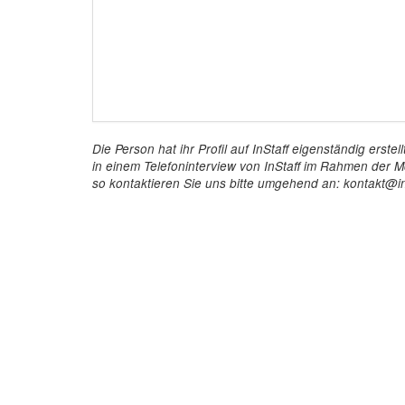
Die Person hat ihr Profil auf InStaff eigenständig ers
in einem Telefoninterview von InStaff im Rahmen der Mö
so kontaktieren Sie uns bitte umgehend an: kontakt@in
InStaff
Für 
Startseite
So funkt
Über InStaff
Buchun