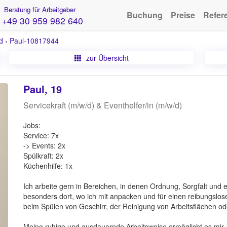
Beratung für Arbeitgeber
Buchung
Preise
Refer
+49 30 959 982 640
d
›
Paul-10817944
zur Übersicht
Paul, 19
Servicekraft (m/w/d) & Eventhelfer/in (m/w/d)
Jobs:
Service: 7x
-> Events: 2x
Spülkraft: 2x
Küchenhilfe: 1x
Ich arbeite gern in Bereichen, in denen Ordnung, Sorgfalt und
besonders dort, wo ich mit anpacken und für einen reibungslos
beim Spülen von Geschirr, der Reinigung von Arbeitsflächen od
Meine ruhige und ausdauernde Arbeitsweise ermöglicht es mir,