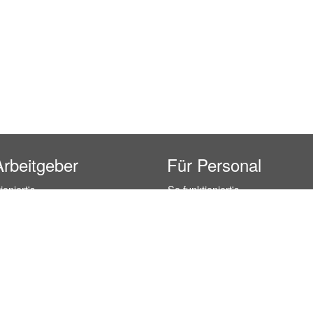
Arbeitgeber
Für Personal
ioniert's
So funktioniert's
gsanfrage
Registrierung
icherheit durch AÜG
Anstellungsverhältnis
& Leistungen
Gehälter-Übersicht
eferenzen
Erfahrungsberichte
 Personal
Hostess Jobs
on Personal
Promotion Jobs