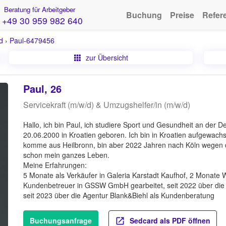
Beratung für Arbeitgeber
Buchung
Preise
Refer
+49 30 959 982 640
d
›
Paul-6479456
zur Übersicht
Paul, 26
Servicekraft (m/w/d) & Umzugshelfer/in (m/w/d)
Hallo, ich bin Paul, ich studiere Sport und Gesundheit an der 
20.06.2000 in Kroatien geboren. Ich bin in Kroatien aufgewach
komme aus Heilbronn, bin aber 2022 Jahren nach Köln wegen
schon mein ganzes Leben.
Meine Erfahrungen:
5 Monate als Verkäufer in Galeria Karstadt Kaufhof, 2 Monate W
Kundenbetreuer in GSSW GmbH gearbeitet, seit 2022 über die A
seit 2023 über die Agentur Blank&Biehl als Kundenberatung
Buchungsanfrage
Sedcard als PDF öffnen