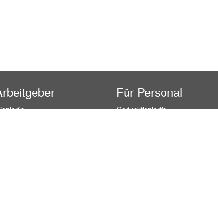
Arbeitgeber
Für Personal
ioniert's
So funktioniert's
gsanfrage
Registrierung
icherheit durch AÜG
Anstellungsverhältnis
& Leistungen
Gehälter-Übersicht
eferenzen
Erfahrungsberichte
 Personal
Hostess Jobs
on Personal
Promotion Jobs
 Personal
Service / Kellner Jobs
ersonal
Eventhelfer Jobs