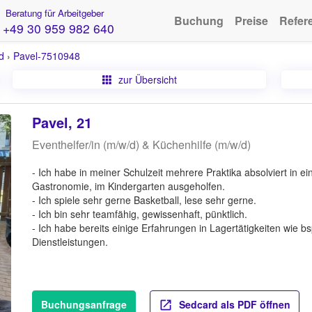
Beratung für Arbeitgeber
Buchung
Preise
Refer
+49 30 959 982 640
d
›
Pavel-7510948
zur Übersicht
Pavel, 21
Eventhelfer/in (m/w/d) & Küchenhilfe (m/w/d)
- Ich habe in meiner Schulzeit mehrere Praktika absolviert in ei
Gastronomie, im Kindergarten ausgeholfen.
- Ich spiele sehr gerne Basketball, lese sehr gerne.
- Ich bin sehr teamfähig, gewissenhaft, pünktlich.
- Ich habe bereits einige Erfahrungen in Lagertätigkeiten wie 
Dienstleistungen.
Buchungsanfrage
Sedcard als PDF öffnen