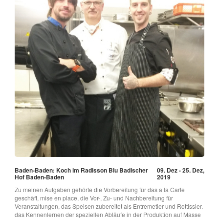
Baden-Baden: Koch im Radisson Blu Badischer
09. Dez - 25. Dez,
Hof Baden-Baden
2019
Zu meinen Aufgaben gehörte die Vorbereitung für das a la Carte
geschäft, mise en place, die Vor-, Zu- und Nachbereitung für
Veranstaltungen, das Speisen zubereitet als Entremetier und Rottissier.
das Kennenlernen der speziellen Abläufe in der Produktion auf Masse