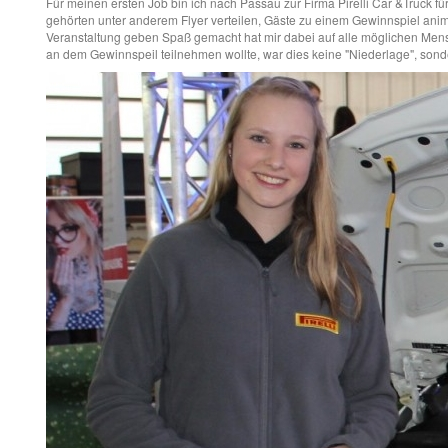
Für meinen ersten Job bin ich nach Passau zur Firma Pirelli Car &Truck f
gehörten unter anderem Flyer verteilen, Gäste zu einem Gewinnspiel anim
Veranstaltung geben Spaß gemacht hat mir dabei auf alle möglichen Men
an dem Gewinnspeil teilnehmen wollte, war dies keine "Niederlage", sond