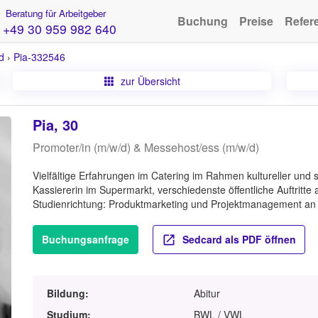
Beratung für Arbeitgeber
Buchung
Preise
Refer
+49 30 959 982 640
d
›
Pia-332546
zur Übersicht
Pia, 30
Promoter/in (m/w/d) & Messehost/ess (m/w/d)
Vielfältige Erfahrungen im Catering im Rahmen kultureller und s
Kassiererin im Supermarkt, verschiedenste öffentliche Auftritt
Studienrichtung: Produktmarketing und Projektmanagement an d
Buchungsanfrage
Sedcard als PDF öffnen
Bildung:
Abitur
Studium:
BWL / VWL