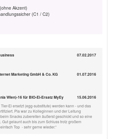
 (ohne Akzent)
handlungssicher (C1 / C2)
Business
07.02.2017
ernet Marketing GmbH & Co. KG
01.07.2016
nia Wien)-16 für BIO-Ei-Ersatz MyEy
15.06.2016
n Tier-Ei ersetzt (egg-substitute) werden kann - und das
rtifiziert. Pia war zu Kolleginnen und der Leitung
h beim Snacks zubereiten äußerst geschickt und so eine
nt. Gut gelaunt auch bis zum Schluss trotz großem
 einfach Top - sehr gerne wieder.“