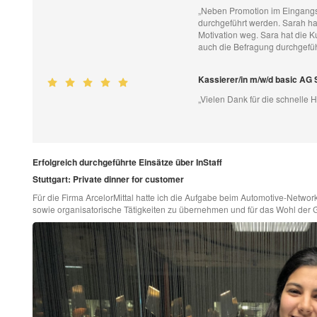
„Neben Promotion im Eingangs
durchgeführt werden. Sarah hat
Motivation weg. Sara hat die
auch die Befragung durchgefüh
Kassierer/in m/w/d basic AG 
„Vielen Dank für die schnelle Hi
Erfolgreich durchgeführte Einsätze über InStaff
Stuttgart: Private dinner for customer
Für die Firma ArcelorMittal hatte ich die Aufgabe beim Automotive-Netwo
sowie organisatorische Tätigkeiten zu übernehmen und für das Wohl der 