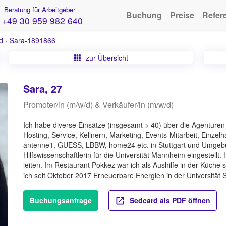
Beratung für Arbeitgeber
Buchung
Preise
Refer
+49 30 959 982 640
d
›
Sara-1891866
zur Übersicht
Sara, 27
Promoter/in (m/w/d) & Verkäufer/in (m/w/d)
Ich habe diverse Einsätze (insgesamt > 40) über die Agenture
Hosting, Service, Kellnern, Marketing, Events-Mitarbeit, Einzel
antenne1, GUESS, LBBW, home24 etc. in Stuttgart und Umgebun
Hilfswissenschaftlerin für die Universität Mannheim eingestellt. 
leiten. Im Restaurant Pokkez war ich als Aushilfe in der Küche 
ich seit Oktober 2017 Erneuerbare Energien in der Universität S
Buchungsanfrage
Sedcard als PDF öffnen