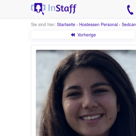
Sie sind hier:
Startseite
›
Hostessen Personal
›
Sedcar
Vorherige