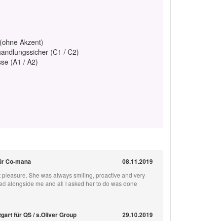
 (ohne Akzent)
handlungssicher (C1 / C2)
se (A1 / A2)
für Co-mana
08.11.2019
 pleasure. She was always smiling, proactive and very
rked alongside me and all I asked her to do was done
gart für QS / s.Oliver Group
29.10.2019