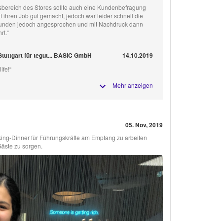
bereich des Stores sollte auch eine Kundenbefragung
 ihren Job gut gemacht, jedoch war leider schnell die
 Kunden jedoch angesprochen und mit Nachdruck dann
rt.“
Stuttgart für tegut... BASIC GmbH
14.10.2019
lfe!“
Mehr anzeigen
05. Nov, 2019
rking-Dinner für Führungskräfte am Empfang zu arbeiten
Gäste zu sorgen.