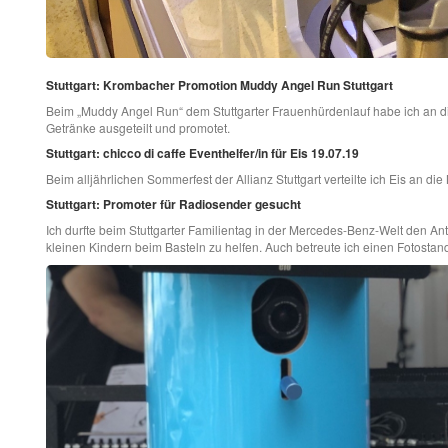
Stuttgart: Krombacher Promotion Muddy Angel Run Stuttgart
Beim „Muddy Angel Run“ dem Stuttgarter Frauenhürdenlauf habe ich an di
Getränke ausgeteilt und promotet.
Stuttgart: chicco di caffe Eventhelfer/in für Eis 19.07.19
Beim alljährlichen Sommerfest der Allianz Stuttgart verteilte ich Eis an die 
Stuttgart: Promoter für Radiosender gesucht
Ich durfte beim Stuttgarter Familientag in der Mercedes-Benz-Welt den A
kleinen Kindern beim Basteln zu helfen. Auch betreute ich einen Fotostan