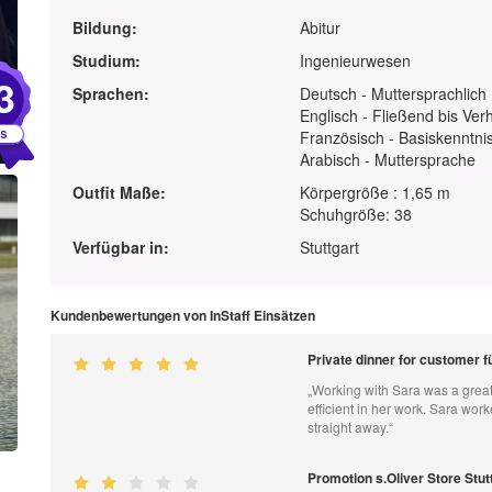
Bildung:
Abitur
Studium:
Ingenieurwesen
3
Sprachen:
Deutsch - Muttersprachlich
Englisch - Fließend bis Ver
Französisch - Basiskenntnis
Arabisch - Muttersprache
Outfit Maße:
Körpergröße : 1,65 m
Schuhgröße: 38
Verfügbar in:
Stuttgart
Kundenbewertungen von InStaff Einsätzen
Private dinner for customer 
„Working with Sara was a great
efficient in her work. Sara wo
straight away.“
Promotion s.Oliver Store Stutt