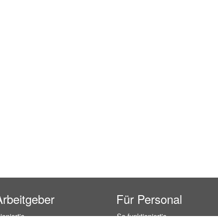
Arbeitgeber
Für Personal
ioniert's
So funktioniert's