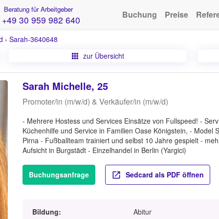
Beratung für Arbeitgeber
Buchung
Preise
Refer
+49 30 959 982 640
d
›
Sarah-3640648
zur Übersicht
Sarah Michelle, 25
Promoter/in (m/w/d) & Verkäufer/in (m/w/d)
- Mehrere Hostess und Services Einsätze von Fullspeed! - Ser
Küchenhilfe und Service in Familien Oase Königstein, - Model 
Pirna - Fußballteam trainiert und selbst 10 Jahre gespielt - meh
Aufsicht in Burgstädt - Einzelhandel in Berlin (Yargici)
Buchungsanfrage
Sedcard als PDF öffnen
Bildung:
Abitur