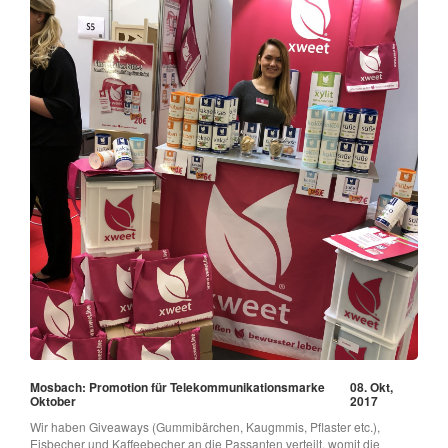
Mosbach: Promotion für Telekommunikationsmarke
08. Okt,
Oktober
2017
Wir haben Giveaways (Gummibärchen, Kaugmmis, Pflaster etc.),
Eisbecher und Kaffeebecher an die Passanten verteilt, womit die