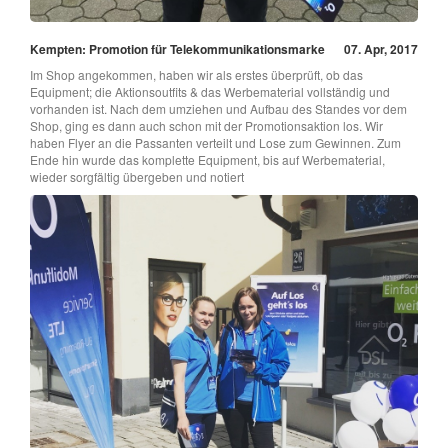
Kempten: Promotion für Telekommunikationsmarke
07. Apr, 2017
Im Shop angekommen, haben wir als erstes überprüft, ob das
Equipment; die Aktionsoutfits & das Werbematerial vollständig und
vorhanden ist. Nach dem umziehen und Aufbau des Standes vor dem
Shop, ging es dann auch schon mit der Promotionsaktion los. Wir
haben Flyer an die Passanten verteilt und Lose zum Gewinnen. Zum
Ende hin wurde das komplette Equipment, bis auf Werbematerial,
wieder sorgfältig übergeben und notiert