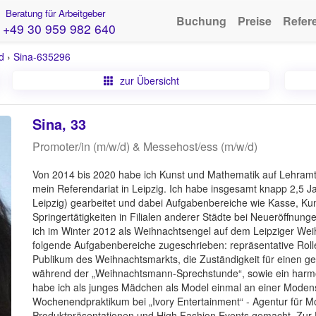
Beratung für Arbeitgeber
Buchung
Preise
Refer
+49 30 959 982 640
d
›
Sina-635296
zur Übersicht
Sina, 33
Promoter/in (m/w/d) & Messehost/ess (m/w/d)
Von 2014 bis 2020 habe ich Kunst und Mathematik auf Lehramt a
mein Referendariat in Leipzig. Ich habe insgesamt knapp 2,5 J
Leipzig) gearbeitet und dabei Aufgabenbereiche wie Kasse, Ku
Springertätigkeiten in Filialen anderer Städte bei Neueröffnu
ich im Winter 2012 als Weihnachtsengel auf dem Leipziger Wei
folgende Aufgabenbereiche zugeschrieben: repräsentative Rolle 
Publikum des Weihnachtsmarkts, die Zuständigkeit für einen g
während der „Weihnachtsmann-Sprechstunde“, sowie ein harm
habe ich als junges Mädchen als Model einmal an einer Moden
Wochenendpraktikum bei „Ivory Entertainment“ - Agentur für 
Produktpräsentationen und High Fashion Events gemacht. Zur