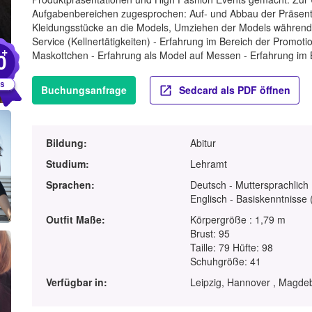
Aufgabenbereichen zugesprochen: Auf- und Abbau der Präsentat
Kleidungsstücke an die Models, Umziehen der Models während d
Service (Kellnertätigkeiten) - Erfahrung im Bereich der Promoti
+
0
Maskottchen - Erfahrung als Model auf Messen - Erfahrung im 
Buchungsanfrage
Sedcard als PDF öffnen
Bildung:
Abitur
Studium:
Lehramt
Sprachen:
Deutsch - Muttersprachlich
Englisch - Basiskenntnisse 
Outfit Maße:
Körpergröße : 1,79 m
Brust: 95
Taille: 79 Hüfte: 98
Schuhgröße: 41
Verfügbar in:
Leipzig, Hannover , Magde