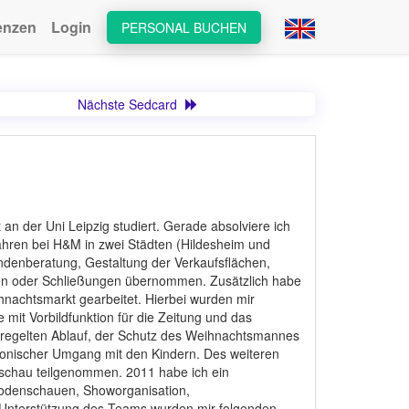
enzen
Login
PERSONAL BUCHEN
Nächste Sedcard
n der Uni Leipzig studiert. Gerade absolviere ich
ahren bei H&M in zwei Städten (Hildesheim und
ndenberatung, Gestaltung der Verkaufsflächen,
ngen oder Schließungen übernommen. Zusätzlich habe
hnachtsmarkt gearbeitet. Hierbei wurden mir
mit Vorbildfunktion für die Zeitung und das
eregelten Ablauf, der Schutz des Weihnachtsmannes
onischer Umgang mit den Kindern. Des weiteren
schau teilgenommen. 2011 habe ich ein
Modenschauen, Showorganisation,
 Unterstützung des Teams wurden mir folgenden