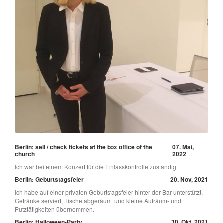
Berlin: sell / check tickets at the box office of the
07. Mai,
church
2022
Ich war bei einem Konzert für die Einlasskontrolle zuständig.
Berlin: Geburtstagsfeier
20. Nov, 2021
Ich habe auf einer privaten Geburtstagsfeier hinter der Bar unterstützt,
Getränke serviert, Tische abgeräumt und kleine Aufräum- und
Putztätigkeiten übernommen.
Berlin: Halloween-Party
30. Okt, 2021