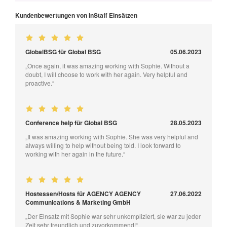
Kundenbewertungen von InStaff Einsätzen
GlobalBSG für Global BSG
05.06.2023
„Once again, it was amazing working with Sophie. Without a
doubt, I will choose to work with her again. Very helpful and
proactive.“
Conference help für Global BSG
28.05.2023
„It was amazing working with Sophie. She was very helpful and
always willing to help without being told. I look forward to
working with her again in the future.“
Hostessen/Hosts für AGENCY AGENCY
27.06.2022
Communications & Marketing GmbH
„Der Einsatz mit Sophie war sehr unkompliziert, sie war zu jeder
Zeit sehr freundlich und zuvorkommend!“