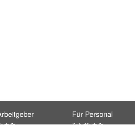
Arbeitgeber
Für Personal
ioniert's
So funktioniert's
gsanfrage
Registrierung