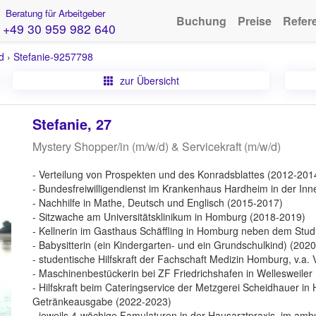
Beratung für Arbeitgeber
Buchung
Preise
Refer
+49 30 959 982 640
d
›
Stefanie-9257798
zur Übersicht
Stefanie, 27
Mystery Shopper/in (m/w/d) & Servicekraft (m/w/d)
- Verteilung von Prospekten und des Konradsblattes (2012-201
- Bundesfreiwilligendienst im Krankenhaus Hardheim in der In
- Nachhilfe in Mathe, Deutsch und Englisch (2015-2017)
- Sitzwache am Universitätsklinikum in Homburg (2018-2019)
- Kellnerin im Gasthaus Schäffling in Homburg neben dem Stu
- Babysitterin (ein Kindergarten- und ein Grundschulkind) (202
- studentische Hilfskraft der Fachschaft Medizin Homburg, v.a
- Maschinenbestückerin bei ZF Friedrichshafen in Wellesweiler
- Hilfskraft beim Cateringservice der Metzgerei Scheidhauer i
Getränkeausgabe (2022-2023)
- jeweils 4-wöchige Famulaturen in der Hausarztpraxis, im amb