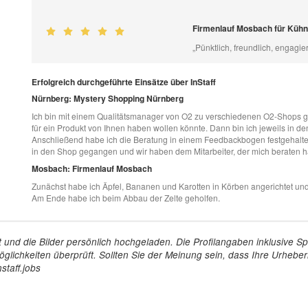
Firmenlauf Mosbach für Küh
„Pünktlich, freundlich, engagier
Erfolgreich durchgeführte Einsätze über InStaff
Nürnberg: Mystery Shopping Nürnberg
Ich bin mit einem Qualitätsmanager von O2 zu verschiedenen O2-Shops gef
für ein Produkt von Ihnen haben wollen könnte. Dann bin ich jeweils in 
Anschließend habe ich die Beratung in einem Feedbackbogen festgehalten
in den Shop gegangen und wir haben dem Mitarbeiter, der mich beraten 
Mosbach: Firmenlauf Mosbach
Zunächst habe ich Äpfel, Bananen und Karotten in Körben angerichtet und
Am Ende habe ich beim Abbau der Zelte geholfen.
tellt und die Bilder persönlich hochgeladen. Die Profilangaben inklusiv
glichkeiten überprüft. Sollten Sie der Meinung sein, dass Ihre Urheberr
staff.jobs