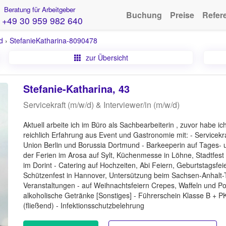
Beratung für Arbeitgeber
Buchung
Preise
Refer
+49 30 959 982 640
d
›
StefanieKatharina-8090478
zur Übersicht
Stefanie-Katharina, 43
Servicekraft (m/w/d) & Interviewer/in (m/w/d)
Aktuell arbeite ich im Büro als Sachbearbeiterin , zuvor habe i
reichlich Erfahrung aus Event und Gastronomie mit: - Servicekra
Union Berlin und Borussia Dortmund - Barkeeperin auf Tages- 
der Ferien im Arosa auf Sylt, Küchenmesse in Löhne, Stadtfest 
im Dorint - Catering auf Hochzeiten, Abi Feiern, Geburtstagsf
Schützenfest in Hannover, Untersützung beim Sachsen-Anhalt-Tag
Veranstaltungen - auf Weihnachtsfeiern Crepes, Waffeln und P
alkoholische Getränke [Sonstiges] - Führerschein Klasse B + P
(fließend) - Infektionsschutzbelehrung