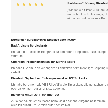
Parkhaus-Eröffnung Bielefel
„Wir danken Stefanie für ihre ta
und schnellen Auffassungsgabe
eingehen und hat unsere Kund
Erfolgreich durchgeführte Einsätze über InStaff
Bad Arolsen: Servicekraft
Ich habe die Tische im Biergarten für den Abend eingedeckt, Bestellunge
verträumt.
Gütersloh: Promotioneinsatz mit Moving Board
Ich habe Flyer mit den verlängerten Fahrzeiten beim Moonlight Shipping 
verteilt.
Bielefeld: September: Einlasspersonal wiLIVE Sri Lanka
Ich habe bei einem wiLIVE SRI LANKA die Einlasskontrolle gemacht und die
buchen konnten, auf einer Liste abgehakt.
Bielefeld: Anton Gerl - Sommerfest
Auf einer hausinternen Messe habe ich die schöne Aufgabe bekommen, E
alles toll erklärt. Freue mich aufs nächste Mal