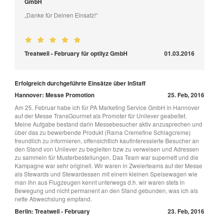
GmbH
„Danke für Deinen Einsatz!“
Treatwell - February für optilyz GmbH
01.03.2016
Erfolgreich durchgeführte Einsätze über InStaff
Hannover: Messe Promotion
25. Feb, 2016
Am 25. Februar habe ich für PA Marketing Service GmbH in Hannover
auf der Messe TransGourmet als Promoter für Unilever geabeitet.
Meine Aufgabe bestand darin Messebesucher aktiv anzusprechen und
über das zu bewerbende Produkt (Rama Cremefine Schlagcreme)
freundlich zu informieren, offensichtlich kaufinteressierte Besucher an
den Stand von Unilever zu begleiten bzw zu verweisen und Adressen
zu sammeln für Musterbestellungen. Das Team war supernett und die
Kampagne war sehr originell. Wir waren in Zweierteams auf der Messe
als Stewards und Stewardessen mit einem kleinen Speisewagen wie
man ihn aus Flugzeugen kennt unterwegs d.h. wir waren stets in
Bewegung und nicht permanent an den Stand gebunden, was ich als
nette Abwechslung empfand.
Berlin: Treatwell - February
23. Feb, 2016