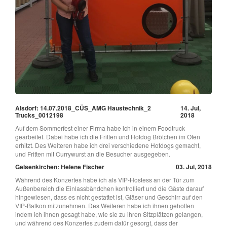
Alsdorf: 14.07.2018_CÜS_AMG Haustechnik_2
14. Jul,
Trucks_0012198
2018
Auf dem Sommerfest einer Firma habe ich in einem Foodtruck
gearbeitet. Dabei habe ich die Fritten und Hotdog Brötchen im Ofen
erhitzt. Des Weiteren habe ich drei verschiedene Hotdogs gemacht,
und Fritten mit Currywurst an die Besucher ausgegeben.
Gelsenkirchen: Helene Fischer
03. Jul, 2018
Während des Konzertes habe ich als VIP-Hostess an der Tür zum
Außenbereich die Einlassbändchen kontrolliert und die Gäste darauf
hingewiesen, dass es nicht gestattet ist, Gläser und Geschirr auf den
VIP-Balkon mitzunehmen. Des Weiteren habe ich ihnen geholfen
indem ich ihnen gesagt habe, wie sie zu ihren Sitzplätzen gelangen,
und während des Konzertes zudem dafür gesorgt, dass der