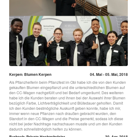
Kerpen: Blumen Kerpen
04. Mai - 05. Mai, 2018
Als Pflanzhelferin beim Pflanzfest im Obi habe ich die von den Kunden
gekauften Blumen eingepflanzt und die unterschiedlichen Blumen auf
den CC-Wagen nachgefüllt und bei Bedarf umgeräumt. Des weiteren
habe ich die Kunden beraten und ihnen bei der Auswahl ihrer Blumen
bezüglich Farbe, Lichtverträglichkeit und Blütedauer geholfen. Damit
ich den Kunden bestmögliche Auskunft geben konnte, habe ich mir,
immer wenn neue Pflanzen nach draußen gebracht wurden, den
Standort in den CC-Wagen und die Preise gemerkt, sodass ich diese
nicht bei jeder Nachfrage nachschauen musste und um den Kunden
dadurch schnellstmöglich helfen zu können.
Burbach: Private Hochzeitsfeier
30. Apr, 2018