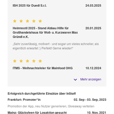
ISH 2025 für Duedi S.r.l.
24.03.2025
Heimtextil 2025 - Stand Abbau Hilfe für
20.01.2025
Großhandelshaus für Woll- u. Kurzwaren Max
Gründl e.K.
„Sehr zuverlässig, motivert - und sogar um vieles schneller, als
eigentlich erwartet :) Perfekt! Gerne wieder!“
ITMS - Weihnachtsfeier für Mainfood OHG
10.12.2024
Mehr anzeigen
Erfolgreich durchgeführte Einsätze über InStaff
Frankfurt: Promoter*in
02. Sep - 03. Sep, 2023
Promotion der App, neu Nutzer generieren, Giveaway verteilen
Mainz: Glücksfeen für Losaktion gesucht
10. Nov, 2021