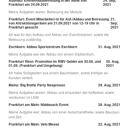
Alzenau: Eventmodulbetreuung in der Nähe von
24. Sep,
Frankfurt am 24.09.2021
2021
Meine Aufgaben waren: Betreuung der Module
Frankfurt: Event Mitarbeiter/-in für Auf-/Abbau und Betreuung
21.
von Attraktionsgeräten am 21.09.2021 von 12-19 Uhr in
Sep,
Frankfurt gesucht
2021
Ich war für den Aufbau und Abbau von Eventmodulen, sowie die
Betreuung zuständig.
Eschborn: Abbau Sportzentrum Eschborn
31. Aug, 2021
Meine Aufgabe war der Abbau von einem Impfzentrum.
Frankfurt West: Promotion im RMV Gebiet am 30.08. und
30. Aug,
01.09. (Frankfurt und Umgebung)
2021
Ich habe Süßigkeiten aus einem Bauchladen, sowie Infoflyer an
Kunden verteilt.
Mainz: Big Bottle Party Nespresso
29. Aug, 2021
Meine Aufgaben waren: Abbau und einpacken der Kaffeebar, sowie
verräumen im LKW
Frankfurt am Main: Niddasack Event
28. Aug, 2021
Meine Aufgabe war: Abbau von einer Ausschanktheke, sowie Bauzaun
und Zelt.
Frankfurt am Main: Velo Messe
22. Aug, 2021