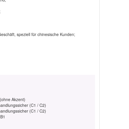
;
eschäft, speziell für chinesische Kunden;
 (ohne Akzent)
handlungssicher (C1 / C2)
handlungssicher (C1 / C2)
 B1