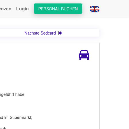
enzen
Login
PERSONAL BUCHEN
Nächste Sedcard
chgeführt habe;
und im Supermarkt;
and;