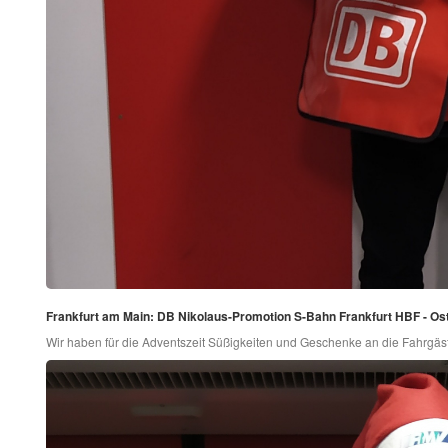
Frankfurt am Main: DB Nikolaus-Promotion S-Bahn Frankfurt HBF - Os
Wir haben für die Adventszeit Süßigkeiten und Geschenke an die Fahrgäste