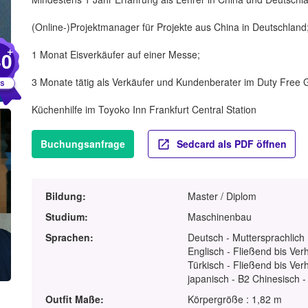
(Online-)Projektmanager für Projekte aus China in Deutschland
+
40
1 Monat Eisverkäufer auf einer Messe;
3 Monate tätig als Verkäufer und Kundenberater im Duty Free G
Küchenhilfe im Toyoko Inn Frankfurt Central Station
Buchungsanfrage
Sedcard als PDF öffnen
Bildung:
Master / Diplom
Studium:
Maschinenbau
Sprachen:
Deutsch - Muttersprachlich
Englisch - Fließend bis Ver
Türkisch - Fließend bis Ver
japanisch - B2 Chinesisch -
Outfit Maße:
Körpergröße : 1,82 m