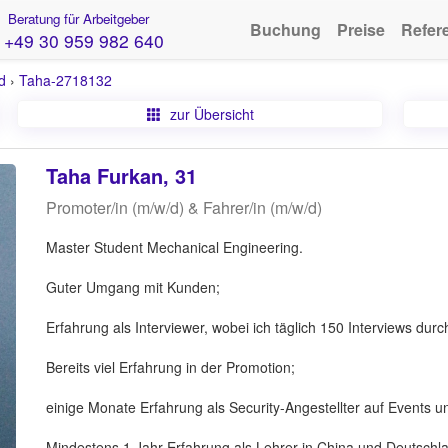
Beratung für Arbeitgeber
Buchung
Preise
Refer
+49 30 959 982 640
d
›
Taha-2718132
zur Übersicht
Taha Furkan, 31
Promoter/in (m/w/d) & Fahrer/in (m/w/d)
Master Student Mechanical Engineering.
Guter Umgang mit Kunden;
Erfahrung als Interviewer, wobei ich täglich 150 Interviews dur
Bereits viel Erfahrung in der Promotion;
einige Monate Erfahrung als Security-Angestellter auf Events 
Mindestens 1 Jahr Erfahrung als Lehrer in China und Deutschl