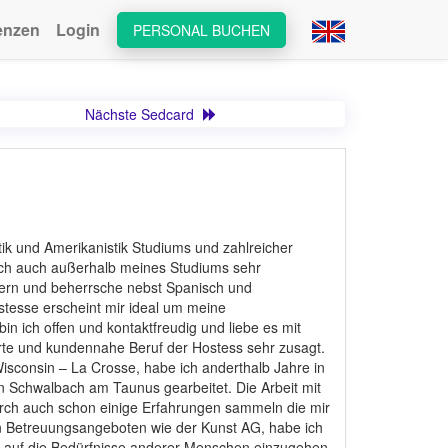
enzen
Login
PERSONAL BUCHEN
Nächste Sedcard
tik und Amerikanistik Studiums und zahlreicher
doch auch außerhalb meines Studiums sehr
sern und beherrsche nebst Spanisch und
tesse erscheint mir ideal um meine
n ich offen und kontaktfreudig und liebe es mit
te und kundennahe Beruf der Hostess sehr zusagt.
isconsin – La Crosse, habe ich anderthalb Jahre in
n Schwalbach am Taunus gearbeitet. Die Arbeit mit
durch auch schon einige Erfahrungen sammeln die mir
on Betreuungsangeboten wie der Kunst AG, habe ich
, auf die Bedürfnisse anderer Menschen einzugehen