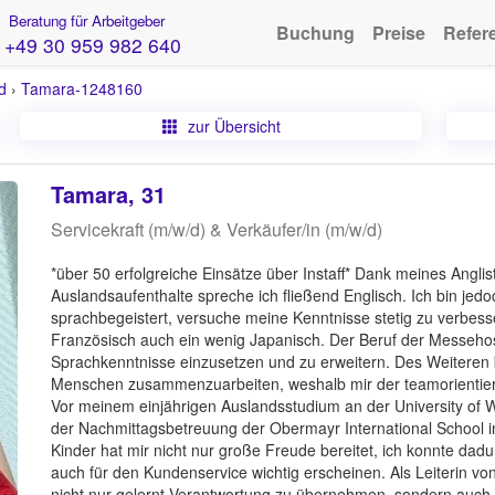
Beratung für Arbeitgeber
Buchung
Preise
Refer
+49 30 959 982 640
d
›
Tamara-1248160
zur Übersicht
Tamara, 31
Servicekraft (m/w/d) & Verkäufer/in (m/w/d)
*über 50 erfolgreiche Einsätze über Instaff* Dank meines Anglis
Auslandsaufenthalte spreche ich fließend Englisch. Ich bin je
sprachbegeistert, versuche meine Kenntnisse stetig zu verbes
Französisch auch ein wenig Japanisch. Der Beruf der Messehos
Sprachkenntnisse einzusetzen und zu erweitern. Des Weiteren bi
Menschen zusammenzuarbeiten, weshalb mir der teamorientier
Vor meinem einjährigen Auslandsstudium an der University of W
der Nachmittagsbetreuung der Obermayr International School i
Kinder hat mir nicht nur große Freude bereitet, ich konnte da
auch für den Kundenservice wichtig erscheinen. Als Leiterin v
nicht nur gelernt Verantwortung zu übernehmen, sondern auch