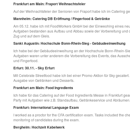
Frankfurt am Main: Fraport Weihnachtsfeier
Auf der Weihnachtsfeier der Senioren von Fraport habe ich im Catering gea
Mannheim: Catering DB Eröffnung / Fingerfood & Getränke
Am 05.12. habe ich mit FoodWorkers GmbH bei der Einweohing eines n
Aufgaben bestanden aus Aufbau und Abbau sowie der Vorbereitung und d
Zug und auf dem Gleis.
Sankt Augustin: Hochschule Bonn-Rhein-Sieg - Gebäudeeinweihung
Ich habe bei der Gebäudeeinweihung an der Hochschule Bonn-Rhein-Sieg 
Aufgaben waren unter anderem die Vorbereitung des Events, das Aussch
und Fingerfood.
Erfurt: 30.11. - Sky Erfurt
Mit Celebrate Streetfood habe ich bei einer Promo-Aktion für Sky gecate
Ausgabe von Getränken und Desserts.
Frankfurt am Main: Food Ingredients
Ich habe für das Catering auf der Food Ingredients Messe in Frankfurt ge
Party mit Aufgaben wie z.B. Standaufbau, Getränkeservice und Abräumen
Frankfurt: International Language Exam
I worked as a proctor for the CFA certification exam. Tasks included the che
monitoring of candidates during the exam.
Bergheim: Hochzeit Kabelwerk