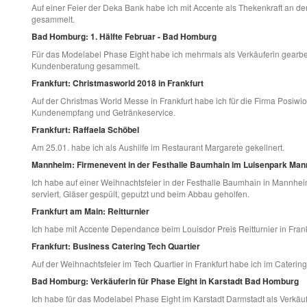
Auf einer Feier der Deka Bank habe ich mit Accente als Thekenkraft an d
gesammelt.
Bad Homburg: 1. Hälfte Februar - Bad Homburg
Für das Modelabel Phase Eight habe ich mehrmals als Verkäuferin gearbe
Kundenberatung gesammelt.
Frankfurt: Christmasworld 2018 in Frankfurt
Auf der Christmas World Messe in Frankfurt habe ich für die Firma Posiwi
Kundenempfang und Getränkeservice.
Frankfurt: Raffaela Schöbel
Am 25.01. habe ich als Aushilfe im Restaurant Margarete gekellnert.
Mannheim: Firmenevent in der Festhalle Baumhain im Luisenpark Ma
Ich habe auf einer Weihnachtsfeier in der Festhalle Baumhain in Mannhe
serviert, Gläser gespült, geputzt und beim Abbau geholfen.
Frankfurt am Main: Reitturnier
Ich habe mit Accente Dependance beim Louisdor Preis Reitturnier in Frank
Frankfurt: Business Catering Tech Quartier
Auf der Weihnachtsfeier im Tech Quartier in Frankfurt habe ich im Catering
Bad Homburg: Verkäuferin für Phase Eight in Karstadt Bad Homburg
Ich habe für das Modelabel Phase Eight im Karstadt Darmstadt als Verkäu