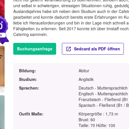
und selbst in schwierigen, stressigen Situationen ruhig, gedul
Auslandsjahres habe ich neben dem Studium auch in der Cafeter
gearbeitet und konnte dadurch bereits erste Erfahrungen im
+
0
liebe ich Herausforderungen und bin in der Lage mich schnell
Fähigkeiten zu erlernen. Seit 2017 konnte ich über Imstaff no
Catering sammeln.
Buchungsanfrage
Sedcard als PDF öffnen
Bildung:
Abitur
Studium:
Anglistik
Sprachen:
Deutsch - Muttersprachlich
Englisch - Muttersprachlich
Französisch - Fließend (B1 
Spanisch - Fließend (B1 / B
Outfit Maße:
Körpergröße : 1,73 m
Brust: 60
Taille: 70 Hüfte: 100