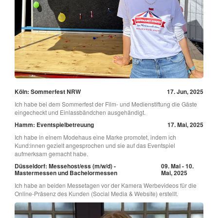
Köln: Sommerfest NRW
17. Jun, 2025
Ich habe bei dem Sommerfest der Film- und Medienstiftung die Gäste
eingecheckt und Einlassbändchen ausgehändigt.
Hamm: Eventspielbetreuung
17. Mai, 2025
Ich habe in einem Modehaus eine Marke promotet, indem ich
Kund:innen gezielt angesprochen und sie auf das Eventspiel
aufmerksam gemacht habe.
Düsseldorf: Messehost/ess (m/w/d) -
09. Mai - 10.
Mastermessen und Bachelormessen
Mai, 2025
Ich habe an beiden Messetagen vor der Kamera Werbevideos für die
Online-Präsenz des Kunden (Social Media & Website) erstellt.