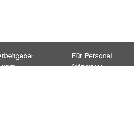
Arbeitgeber
Für Personal
ioniert's
So funktioniert's
gsanfrage
Registrierung
icherheit durch AÜG
Anstellungsverhältnis
& Leistungen
Gehälter-Übersicht
eferenzen
Erfahrungsberichte
 Personal
Hostess Jobs
on Personal
Promotion Jobs
 Personal
Service / Kellner Jobs
ersonal
Eventhelfer Jobs