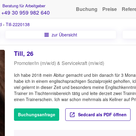
Beratung für Arbeitgeber
Buchung
Preise
Refer
+49 30 959 982 640
d
›
Till-2220138
zur Übersicht
Till, 26
Promoter/in (m/w/d) & Servicekraft (m/w/d)
Ich habe 2018 mein Abitur gemacht und bin danach für 3 Monate
habe ich in einem englischsprachigen Sozialprojekt geholfen, ich
viel gelernt in dieser Zeit und besonders meine Englischkenntni
Trainer im Tischtennisbereich tätig und leite derzeit zwei Tra
einen Trainerschein. Ich war schon mehrmals als Kellner auf Pri
Buchungsanfrage
Sedcard als PDF öffnen