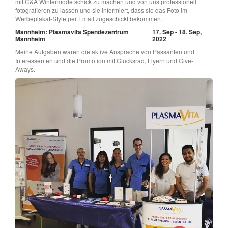
mit C&A Wintermode schick zu machen und von uns professionell
fotografieren zu lassen und sie informiert, dass sie das Foto im
Werbeplakat-Style per Email zugeschickt bekommen.
Mannheim: Plasmavita Spendezentrum
17. Sep - 18. Sep,
Mannheim
2022
Meine Aufgaben waren die aktive Ansprache von Passanten und
Interessenten und die Promotion mit Glücksrad, Flyern und Give-
Aways.