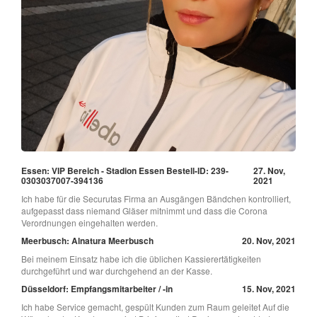
Essen: VIP Bereich - Stadion Essen Bestell-ID: 239-
27. Nov,
0303037007-394136
2021
Ich habe für die Securutas Firma an Ausgängen Bändchen kontrolliert,
aufgepasst dass niemand Gläser mitnimmt und dass die Corona
Verordnungen eingehalten werden.
Meerbusch: Alnatura Meerbusch
20. Nov, 2021
Bei meinem Einsatz habe ich die üblichen Kassierertätigkeiten
durchgeführt und war durchgehend an der Kasse.
Düsseldorf: Empfangsmitarbeiter / -in
15. Nov, 2021
Ich habe Service gemacht, gespült Kunden zum Raum geleitet Auf die