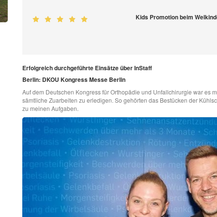
Kids Promotion beim Welkind
Erfolgreich durchgeführte Einsätze über InStaff
Berlin: DKOU Kongress Messe Berlin
Auf dem Deutschen Kongress für Orthopädie und Unfallchirurgie war es m
sämtliche Zuarbeiten zu erledigen. So gehörten das Bestücken der Kühl
zu meinen Aufgaben.