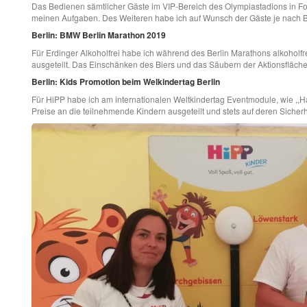
Das Bedienen sämtlicher Gäste im VIP-Bereich des Olympiastadions in F
meinen Aufgaben. Des Weiteren habe ich auf Wunsch der Gäste je nach B
Berlin: BMW Berlin Marathon 2019
Für Erdinger Alkoholfrei habe ich während des Berlin Marathons alkoholfr
ausgeteilt. Das Einschänken des Biers und das Säubern der Aktionsfläch
Berlin: Kids Promotion beim Welkindertag Berlin
Für HiPP habe ich am internationalen Weltkindertag Eventmodule, wie ,,H
Preise an die teilnehmende Kindern ausgeteilt und stets auf deren Sicherh