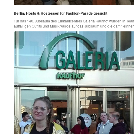
Berlin: Hosts & Hostessen für Fashion-Parade gesucht
Für das 140. Jubiläum des Einkaufcenters Galeria Kaufhof wurden in Team
auffälligen Outfits und Musik wurde auf das Jubiläum und die damit ein