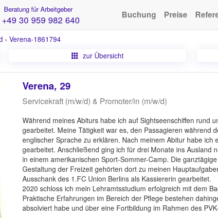
Beratung für Arbeitgeber
Buchung
Preise
Refer
+49 30 959 982 640
d
›
Verena-1861794
zur Übersicht
Verena, 29
Servicekraft (m/w/d) & Promoter/in (m/w/d)
Während meines Abiturs habe ich auf Sightseenschiffen rund u
gearbeitet. Meine Tätigkeit war es, den Passagieren während de
englischer Sprache zu erklären. Nach meinem Abitur habe ich ei
gearbeitet. Anschließend ging ich für drei Monate ins Ausland n
in einem amerikanischen Sport-Sommer-Camp. Die ganztägige B
Gestaltung der Freizeit gehörten dort zu meinen Hauptaufgabe
Ausschank des 1.FC Union Berlins als Kassiererin gearbeitet.
2020 schloss ich mein Lehramtsstudium erfolgreich mit dem Ba
Praktische Erfahrungen im Bereich der Pflege bestehen dahinge
absolviert habe und über eine Fortbildung im Rahmen des PVK