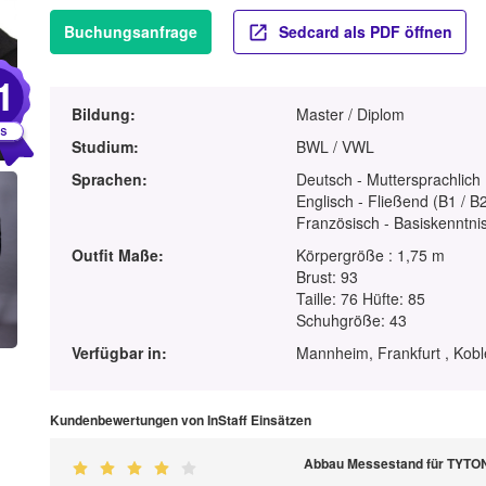
Buchungsanfrage
Sedcard als PDF öffnen
1
Bildung:
Master / Diplom
Studium:
BWL / VWL
Sprachen:
Deutsch - Muttersprachlich
Englisch - Fließend (B1 / B
Französisch - Basiskenntnis
Outfit Maße:
Körpergröße : 1,75 m
Brust: 93
Taille: 76 Hüfte: 85
Schuhgröße: 43
Verfügbar in:
Mannheim, Frankfurt , Kobl
Kundenbewertungen von InStaff Einsätzen
Abbau Messestand für TYT