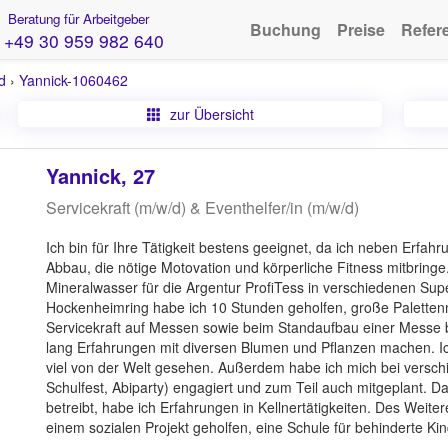
Beratung für Arbeitgeber
Buchung
Preise
Refer
+49 30 959 982 640
d
›
Yannick-1060462
zur Übersicht
Yannick, 27
Servicekraft (m/w/d) & Eventhelfer/in (m/w/d)
Ich bin für Ihre Tätigkeit bestens geeignet, da ich neben Erfa
Abbau, die nötige Motovation und körperliche Fitness mitbring
Mineralwasser für die Argentur ProfiTess in verschiedenen S
Hockenheimring habe ich 10 Stunden geholfen, große Paletten
Servicekraft auf Messen sowie beim Standaufbau einer Messe be
lang Erfahrungen mit diversen Blumen und Pflanzen machen. Ic
viel von der Welt gesehen. Außerdem habe ich mich bei versch
Schulfest, Abiparty) engagiert und zum Teil auch mitgeplant. 
betreibt, habe ich Erfahrungen in Kellnertätigkeiten. Des Weite
einem sozialen Projekt geholfen, eine Schule für behinderte Ki