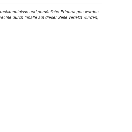
e Sprachkenntnisse und persönliche Erfahrungen wurden
echte durch Inhalte auf dieser Seite verletzt wurden,
Kontakt
InStaff & Jobs GmbH
Ritterstraße 24-27
10969 Berlin
+49 30 959 982 640
kontakt@instaff.jobs
Kontaktformular
Englische Webseite