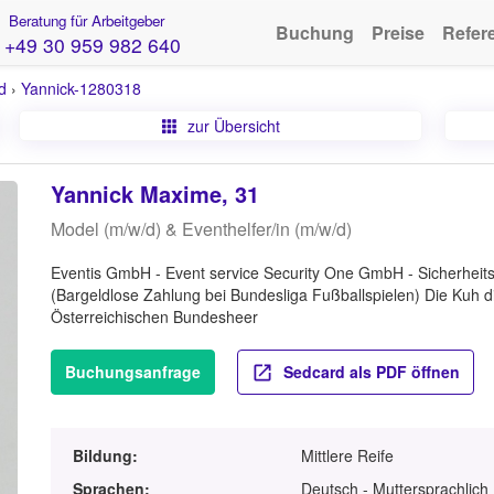
Beratung für Arbeitgeber
Buchung
Preise
Refer
+49 30 959 982 640
d
›
Yannick-1280318
zur Übersicht
Yannick Maxime, 31
Model (m/w/d) & Eventhelfer/in (m/w/d)
Eventis GmbH - Event service Security One GmbH - Sicherheitsd
(Bargeldlose Zahlung bei Bundesliga Fußballspielen) Die Kuh d
Österreichischen Bundesheer
Buchungsanfrage
Sedcard als PDF öffnen
Bildung:
Mittlere Reife
Sprachen:
Deutsch - Muttersprachlich