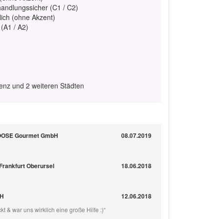
handlungssicher (C1 / C2)
lich (ohne Akzent)
 (A1 / A2)
enz und 2 weiteren Städten
GOOSE Gourmet GmbH
08.07.2019
 Frankfurt Oberursel
18.06.2018
bH
12.06.2018
t & war uns wirklich eine große Hilfe :)“