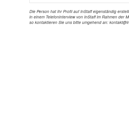
Die Person hat ihr Profil auf InStaff eigenständig ers
in einem Telefoninterview von InStaff im Rahmen der Mö
so kontaktieren Sie uns bitte umgehend an: kontakt@in
InStaff
Für 
Startseite
So funkt
Über InStaff
Buchun
Karriere
Rechtss
Impressum
Kosten 
Login
Kundenr
Messekalender
Hostess
Arbeitsverträge
Promoti