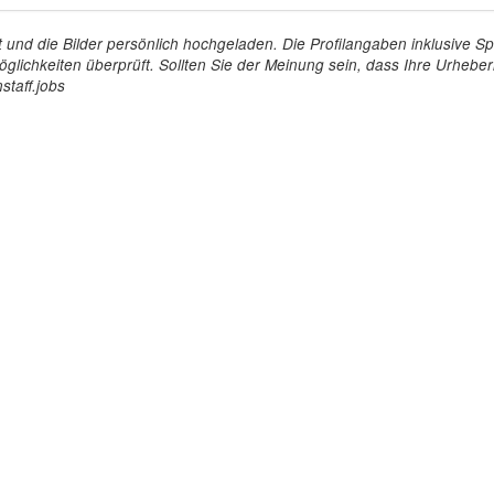
tellt und die Bilder persönlich hochgeladen. Die Profilangaben inklusiv
glichkeiten überprüft. Sollten Sie der Meinung sein, dass Ihre Urheberr
staff.jobs
Arbeitgeber
Für Personal
ioniert's
So funktioniert's
gsanfrage
Registrierung
icherheit durch AÜG
Anstellungsverhältnis
& Leistungen
Gehälter-Übersicht
eferenzen
Erfahrungsberichte
 Personal
Hostess Jobs
on Personal
Promotion Jobs