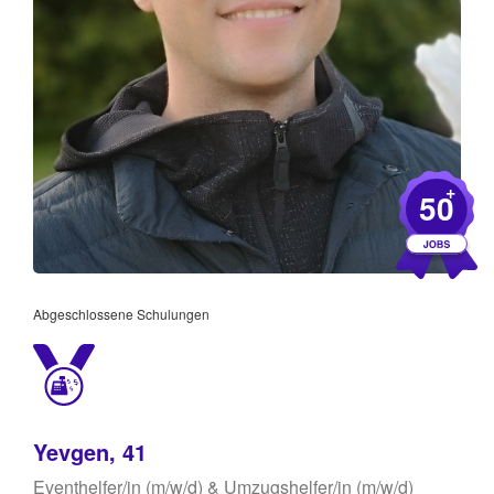
+
50
Abgeschlossene Schulungen
Yevgen, 41
Eventhelfer/in (m/w/d) & Umzugshelfer/in (m/w/d)