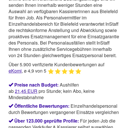
senden Ihnen innerhalb weniger Stunden eine
Auswahl an verfügbaren Kassiererinnen aus Bielefeld
für Ihren Job. Als Personalvermittler im
Einzelhandelsbereich für Bielefeld verantwortet
InStaff
die rechtskonforme Anstellung und Abwicklung sowie
proaktives Ersatzmanagement für eine Einsatzgarantie
des Personals. Bei Personalausfällen stellt InStaff
Ihnen ohne zusätzliche Servicegebühren innerhalb
von 24 Stunden gleichwertiges Ersatzpersonal bereit.
Über 5.900 verifizierte Kundenbewertungen auf
eKomi
, ø 4,9 von 5
Preise nach Budget:
Aushilfen
ab
21,45
EUR
pro Stunde; kein Abo, keine
Mindestabnahme
Öffentliche Bewertungen:
Einzelhandelspersonal
durch Bewertungen vergangener Einsätze vergleichen
Über 123.000 geprüfte Profile:
Für jeden Job die
passenden Verkäufer & Kassierer selbst auswählen