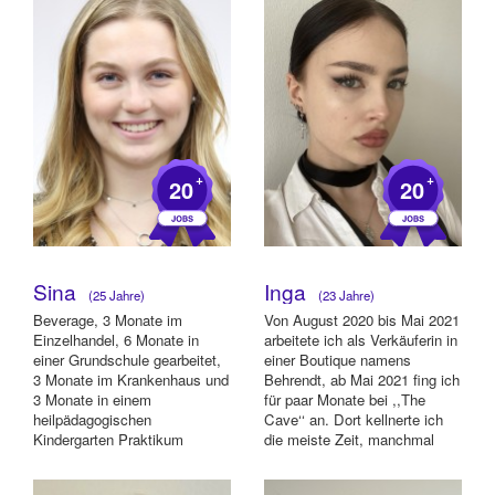
+
+
20
20
Sina
Inga
(25 Jahre)
(23 Jahre)
Beverage, 3 Monate im
Von August 2020 bis Mai 2021
Einzelhandel, 6 Monate in
arbeitete ich als Verkäuferin in
einer Grundschule gearbeitet,
einer Boutique namens
3 Monate im Krankenhaus und
Behrendt, ab Mai 2021 fing ich
3 Monate in einem
für paar Monate bei ,,The
heilpädagogischen
Cave‘‘ an. Dort kellnerte ich
Kindergarten Praktikum
die meiste Zeit, manchmal
gemacht, im Ferienhort
wa...
gearbeitet...