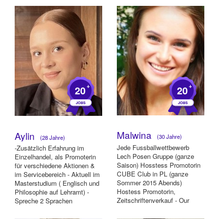
Hous...
+
+
20
20
Malwina
Aylin
(30 Jahre)
(28 Jahre)
Jede Fussballwettbewerb
-Zusätzlich Erfahrung im
Lech Posen Gruppe (ganze
Einzelhandel, als Promoterin
Saison) Hosstess Promotorin
für verschiedene Aktionen &
CUBE Club in PL (ganze
im Servicebereich - Aktuell im
Sommer 2015 Abends)
Masterstudium ( Englisch und
Hostess Promotorin,
Philosophie auf Lehramt) -
Zeitschriftenverkauf - Our
Spreche 2 Sprachen
Passion PL - (1 Monat jedes
muttersp...
WE)...